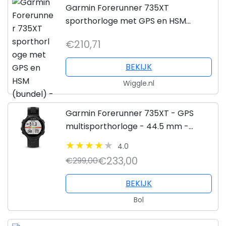
Garmin Forerunner 735XT
sporthorloge met GPS en HSM
(bundel) - Horloges
€210,71
BEKIJK
Wiggle.nl
Garmin Forerunner 735XT - GPS
multisporthorloge - 44.5 mm -
Zwart/grijs
4.0
€233,00
€299,00
BEKIJK
Bol