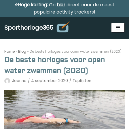
⭐Hoge korting:
Ga
hier
direct naar de meest
Meteen
populaire activity trackers!
naar
de
Sporthorloge365
inhoud
Home
»
Blog
»
De beste horloges voor open water zwemmen (2020)
De beste horloges voor open
water zwemmen (2020)
Alle sporthorloges
Jeanne
4 september 2020
Toplijsten
Activity tracker
Smartwatches
Reviews
Horloge voor kinderen
Gezondheidshorloge
Amazfit