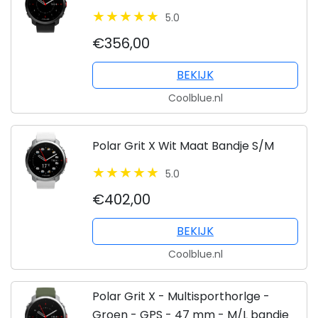
5.0
€356,00
BEKIJK
Coolblue.nl
Polar Grit X Wit Maat Bandje S/M
5.0
€402,00
BEKIJK
Coolblue.nl
Polar Grit X - Multisporthorlge -
Groen - GPS - 47 mm - M/L bandje