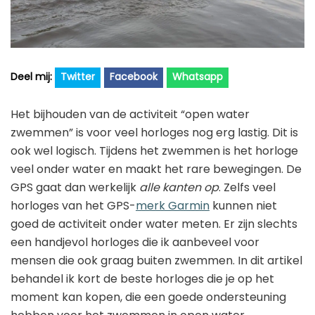
Golfhorloge
Apple
Accessoires
Fitbit
Nieuws
Vergelijk
Garmin
Persbericht
Twitter
Facebook
Whatsapp
Huawei
Training
Het bijhouden van de activiteit “open water
Polar
Contact
zwemmen” is voor veel horloges nog erg lastig. Dit is
Samsung
ook wel logisch. Tijdens het zwemmen is het horloge
Suunto
veel onder water en maakt het rare bewegingen. De
GPS gaat dan werkelijk
alle kanten op
. Zelfs veel
Wahoo
horloges van het GPS-
merk Garmin
kunnen niet
Withings
goed de activiteit onder water meten. Er zijn slechts
een handjevol horloges die ik aanbeveel voor
Xiaomi
mensen die ook graag buiten zwemmen. In dit artikel
behandel ik kort de beste horloges die je op het
moment kan kopen, die een goede ondersteuning