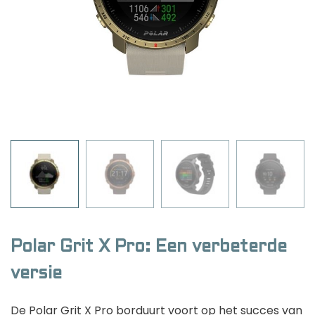
Golfhorloge
Apple
Accessoires
Fitbit
Nieuws
Vergelijk
Garmin
Persbericht
Huawei
Training
Polar
Contact
Samsung
Suunto
Wahoo
Withings
Waar ben je naar op zoek?
Xiaomi
Polar Grit X Pro: Een verbeterde
ECG gezondheidshorloges
versie
Zwemhorloges
Beste fitbit horloges
De Polar Grit X Pro borduurt voort op het succes van