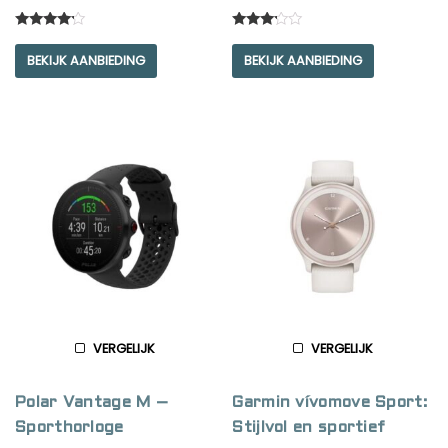
Rated
Rated
4.00
3.00
BEKIJK AANBIEDING
BEKIJK AANBIEDING
out of 5
out of
5
VERGELIJK
VERGELIJK
Polar Vantage M –
Garmin vívomove Sport:
Sporthorloge
Stijlvol en sportief