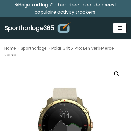
⭐Hoge korting:
Ga
hier
direct naar de meest
Meteen
populaire activity trackers!
naar
de
Sporthorloge365
inhoud
Home
»
Sporthorloge
»
Polar Grit X Pro: Een verbeterde
Zoeken
versie
ZOEKEN
Alle sporthorloges
Activity tracker
Smartwatches
Reviews
Horloge voor kinderen
Gezondheidshorloge
Amazfit