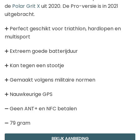
Garmin sporthorloge
de
Polar Grit X
uit 2020. De Pro-versie is in 2021
Goedkope activity trackers
uitgebracht.
Golfhorloges
➕ Perfect geschikt voor triathlon, hardlopen en
Sporthorloges
multisport
Smartwatches
Kinderhorloges
➕ Extreem goede batterijduur
Activity tracker
➕ Kan tegen een stootje
Stappentellers
➕ Gemaakt volgens militaire normen
Hardloophorloges
➕ Nauwkeurige GPS
Meest recente berichten
➖ Geen ANT+ en NFC betalen
GPS horloge ouderen: de beste keuzes
➖ 79 gram
van 2026
BEKIJK AANBIEDING