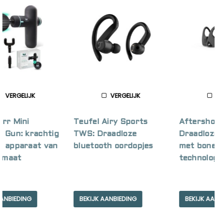
VERGELIJK
VERGELIJK
Teufel Airy Sports
Aftershokz AIR:
TWS: Draadloze
Draadloze koptelefoon
bluetooth oordopjes
met bone conduction
technologie
BEKIJK AANBIEDING
BEKIJK AANBIEDING