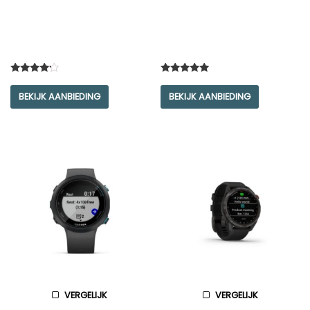
Rated
Rated
4.00
5.00
BEKIJK AANBIEDING
BEKIJK AANBIEDING
out of 5
out of 5
VERGELIJK
VERGELIJK