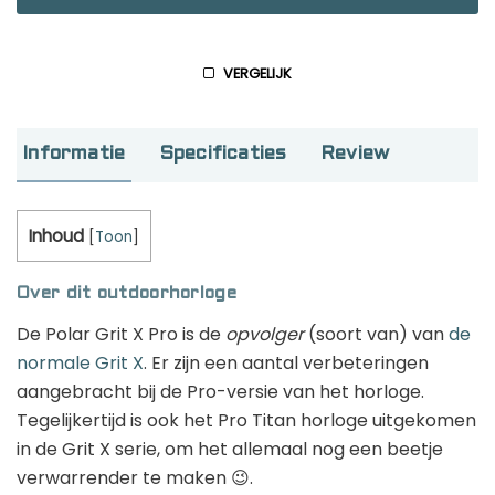
GPS horloge kinderen: de beste keuzes
van 2026
VERGELIJK
Informatie
Specificaties
Review
Hardloop app laten maken voor jouw vereniging
Deze 5 coole dingen kun je doen met
Inhoud
[
Toon
]
een smartwatch!
Over dit outdoorhorloge
De Polar Grit X Pro is de
opvolger
(soort van) van
de
Smartwatch casino’s en gok apps: alles
normale Grit X
. Er zijn een aantal verbeteringen
wat je moet weten
aangebracht bij de Pro-versie van het horloge.
Tegelijkertijd is ook het Pro Titan horloge uitgekomen
in de Grit X serie, om het allemaal nog een beetje
verwarrender te maken 😉.