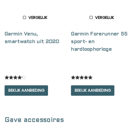
VERGELIJK
VERGELIJK
Garmin Venu,
Garmin Forerunner 55
smartwatch uit 2020
sport- en
hardloophorloge
Rated
Rated
4.00
5.00
BEKIJK AANBIEDING
BEKIJK AANBIEDING
out of 5
out of 5
Gave accessoires