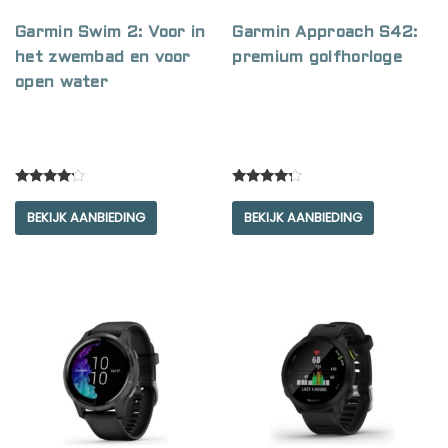
Garmin Swim 2: Voor in
Garmin Approach S42:
het zwembad en voor
premium golfhorloge
open water
Rated
Rated
4.00
4.00
BEKIJK AANBIEDING
BEKIJK AANBIEDING
out of 5
out of 5