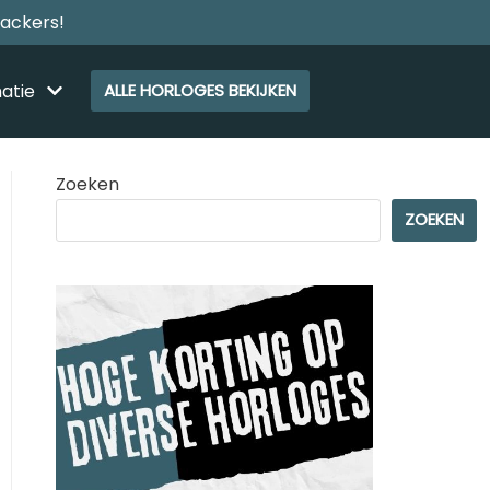
rackers!
atie
ALLE HORLOGES BEKIJKEN
Zoeken
ZOEKEN