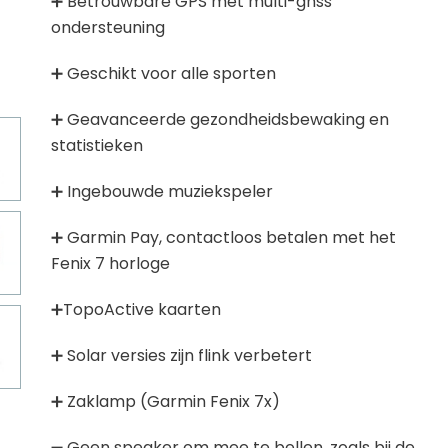
➕ Betrouwbare GPS met multi-gnss
Golfhorloge
Apple
ondersteuning
Accessoires
Fitbit
Nieuws
➕ Geschikt voor alle sporten
Vergelijk
Garmin
Persbericht
➕ Geavanceerde gezondheidsbewaking en
Huawei
Training
statistieken
Polar
Contact
➕ Ingebouwde muziekspeler
Samsung
➕ Garmin Pay, contactloos betalen met het
Suunto
Fenix 7 horloge
Wahoo
➕TopoActive kaarten
Withings
Xiaomi
➕ Solar versies zijn flink verbetert
➕ Zaklamp (Garmin Fenix 7x)
➖ Geen speaker om mee te bellen, zoals bij de