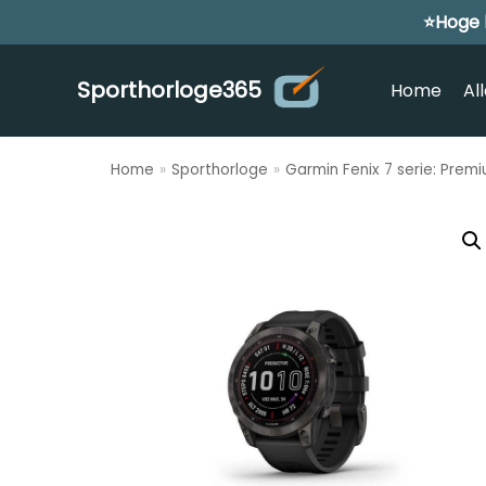
⭐Hoge 
Meteen
naar
de
Sporthorloge365
Home
Al
inhoud
Home
»
Sporthorloge
»
Garmin Fenix 7 serie: Prem