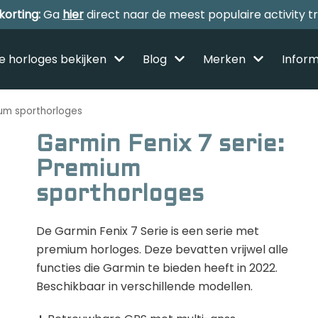
korting:
Ga
hier
direct naar de meest populaire activity t
le horloges bekijken
Blog
Merken
Inform
ium sporthorloges
Garmin Fenix 7 serie:
Premium
Alle sporthorloges
sporthorloges
Activity tracker
De Garmin Fenix 7 Serie is een serie met
Smartwatches
Reviews
premium horloges. Deze bevatten vrijwel alle
functies die Garmin te bieden heeft in 2022.
Horloge voor kinderen
Beschikbaar in verschillende modellen.
Gezondheidshorloge
Amazfit