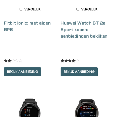
VERGELIJK
VERGELIJK
Fitbit Ionic: met eigen
Huawei Watch GT 2e
GPS
Sport kopen:
aanbiedingen bekijken
Rated
Rated
2.00
4.00
BEKIJK AANBIEDING
BEKIJK AANBIEDING
out
out of 5
of 5