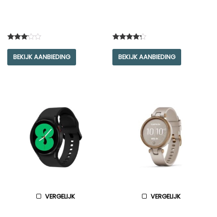
Rated
Rated
3.00
4.00
BEKIJK AANBIEDING
BEKIJK AANBIEDING
out of
out of 5
5
VERGELIJK
VERGELIJK