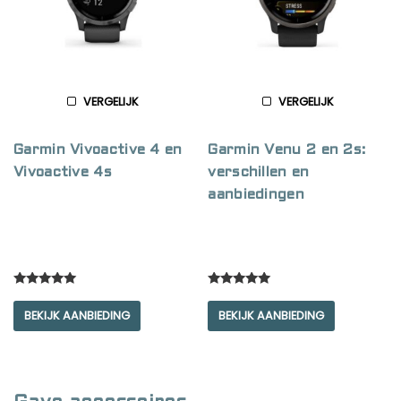
VERGELIJK
VERGELIJK
Garmin Vivoactive 4 en
Garmin Venu 2 en 2s:
Vivoactive 4s
verschillen en
aanbiedingen
Rated
Rated
5.00
5.00
BEKIJK AANBIEDING
BEKIJK AANBIEDING
out of 5
out of 5