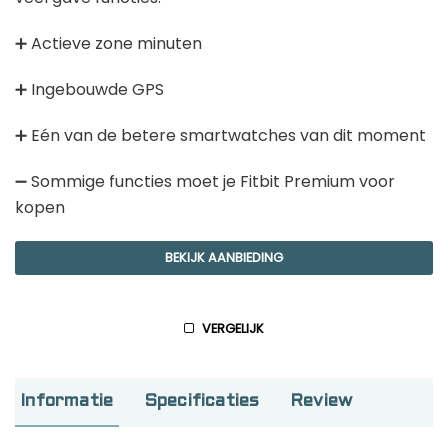
Garmin sporthorloge
Goedkope activity trackers
➕ Actieve zone minuten
Golfhorloges
➕ Ingebouwde GPS
Sporthorloges
Smartwatches
➕ Eén van de betere smartwatches van dit moment
Kinderhorloges
➖ Sommige functies moet je Fitbit Premium voor
Activity tracker
kopen
Stappentellers
Hardloophorloges
BEKIJK AANBIEDING
Meest recente berichten
VERGELIJK
GPS horloge ouderen: de beste keuzes
van 2026
Informatie
Specificaties
Review