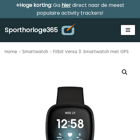
⭐Hoge korting:
Ga
hier
direct naar de meest
Meteen
populaire activity trackers!
naar
de
Sporthorloge365
inhoud
Home
»
Smartwatch
»
Fitbit Versa 3: Smartwatch met GPS
Zoeken
ZOEKEN
Alle sporthorloges
Activity tracker
Smartwatches
Reviews
Horloge voor kinderen
Gezondheidshorloge
Amazfit