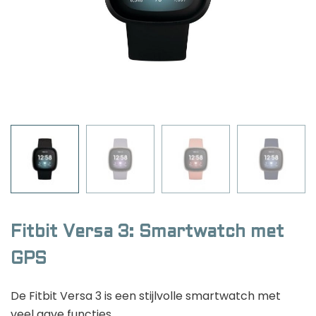
Golfhorloge
Apple
Accessoires
Fitbit
Nieuws
Vergelijk
Garmin
Persbericht
Huawei
Training
Polar
Contact
Samsung
Suunto
Wahoo
Withings
Waar ben je naar op zoek?
Fitbit Versa 3: Smartwatch met
Xiaomi
ECG gezondheidshorloges
GPS
Zwemhorloges
De Fitbit Versa 3 is een stijlvolle smartwatch met
Beste fitbit horloges
veel gave functies.