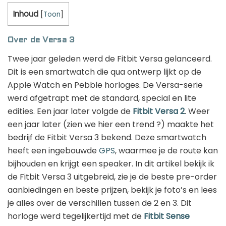
Inhoud
[
Toon
]
GPS horloge kinderen: de beste keuzes
van 2026
Over de Versa 3
Twee jaar geleden werd de Fitbit Versa gelanceerd.
Dit is een smartwatch die qua ontwerp lijkt op de
Hardloop app laten maken voor jouw vereniging
Apple Watch en Pebble horloges. De Versa-serie
werd afgetrapt met de standard, special en lite
Deze 5 coole dingen kun je doen met
edities. Een jaar later volgde de
Fitbit Versa 2
. Weer
een smartwatch!
een jaar later (zien we hier een trend ?) maakte het
bedrijf de Fitbit Versa 3 bekend. Deze smartwatch
heeft een ingebouwde
GPS
, waarmee je de route kan
Smartwatch casino’s en gok apps: alles
bijhouden en krijgt een speaker. In dit artikel bekijk ik
wat je moet weten
de Fitbit Versa 3 uitgebreid, zie je de beste pre-order
aanbiedingen en beste prijzen, bekijk je foto’s en lees
je alles over de verschillen tussen de 2 en 3. Dit
horloge werd tegelijkertijd met de
Fitbit Sense