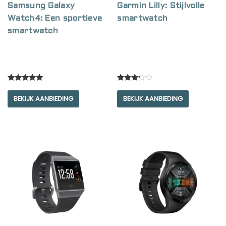
Samsung Galaxy
Garmin Lilly: Stijlvolle
Watch4: Een sportieve
smartwatch
smartwatch
Rated
Rated
5.00
3.00
BEKIJK AANBIEDING
BEKIJK AANBIEDING
out of 5
out of
5