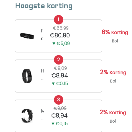
Hoogste korting
1
€85,99
P
6%
Korting
€80,90
o
Bol
▼€5,09
l
a
2
r
€9,09
H
H
2%
Korting
€8,94
1
o
Bol
▼€0,15
0
r
h
l
a
3
o
r
€9,09
g
M
2%
Korting
€8,94
t
e
e
Bol
s
▼€0,15
B
r
l