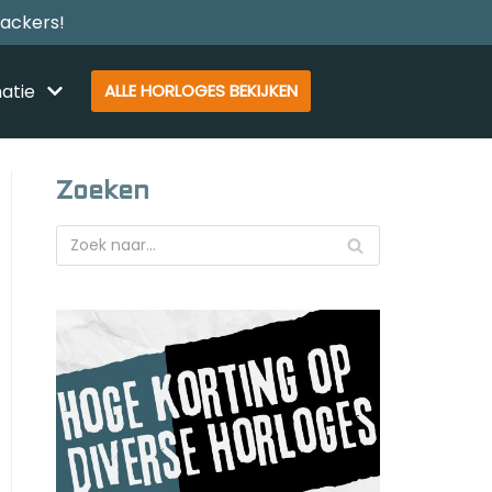
rackers!
atie
ALLE HORLOGES BEKIJKEN
Zoeken