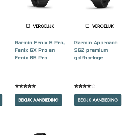
VERGELIJK
VERGELIJK
Garmin Fenix 6 Pro,
Garmin Approach
Fenix 6X Pro en
S62 premium
Fenix 6S Pro
golfhorloge
Rated
Rated
5.00
4.00
BEKIJK AANBIEDING
BEKIJK AANBIEDING
out of 5
out of 5