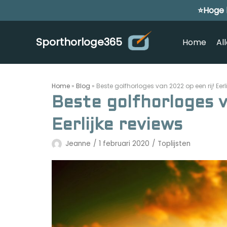
⭐Hoge 
Meteen
naar
de
Sporthorloge365
Home
Al
inhoud
Home
»
Blog
»
Beste golfhorloges van 2022 op een rij! Eerl
Beste golfhorloges v
Eerlijke reviews
Jeanne
1 februari 2020
Toplijsten