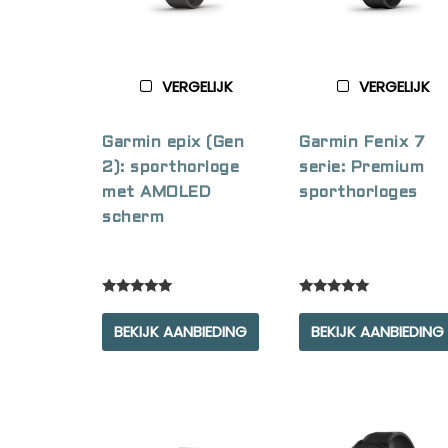
VERGELIJK
VERGELIJK
Garmin epix (Gen
Garmin Fenix 7
2): sporthorloge
serie: Premium
met AMOLED
sporthorloges
scherm
Rated
Rated
5.00
5.00
BEKIJK AANBIEDING
BEKIJK AANBIEDING
out of 5
out of 5