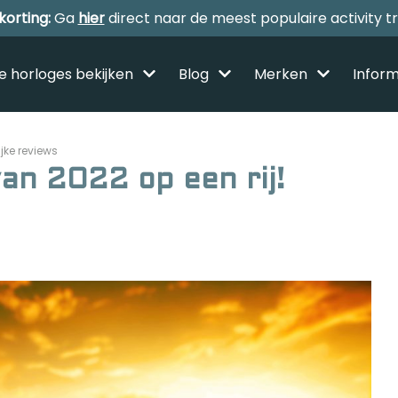
korting:
Ga
hier
direct naar de meest populaire activity t
le horloges bekijken
Blog
Merken
Inform
ijke reviews
an 2022 op een rij!
Alle sporthorloges
Activity tracker
Smartwatches
Reviews
Horloge voor kinderen
Gezondheidshorloge
Amazfit