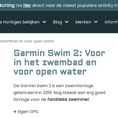
korting:
Ga
hier
direct naar de meest populaire activity t
le horloges bekijken
Blog
Merken
Inform
t zwembad en voor open water
Garmin Swim 2: Voor
in het zwembad en
Alle sporthorloges
voor open water
Activity tracker
De Garmin Swim 2 is een zwemhorloge
Smartwatches
Reviews
gelanceerd in 2019. Nog steeds een erg goed
horloge voor de
fanatieke zwemmer
.
Horloge voor kinderen
Gezondheidshorloge
➕ Eigen GPS
Amazfit