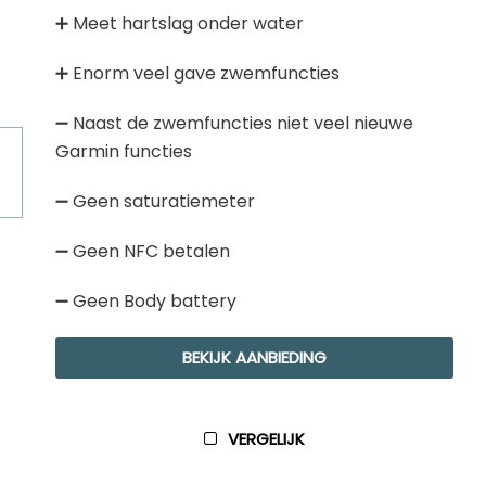
Golfhorloge
Apple
➕ Meet hartslag onder water
Accessoires
Fitbit
Nieuws
➕ Enorm veel gave zwemfuncties
Vergelijk
Garmin
Persbericht
➖ Naast de zwemfuncties niet veel nieuwe
Huawei
Training
Garmin functies
Polar
Contact
➖ Geen saturatiemeter
Samsung
➖ Geen NFC betalen
Suunto
➖ Geen Body battery
Wahoo
Withings
BEKIJK AANBIEDING
Xiaomi
VERGELIJK