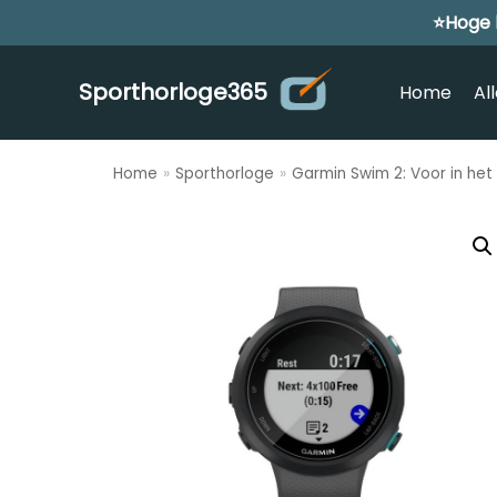
⭐Hoge 
Meteen
naar
de
Sporthorloge365
Home
Al
inhoud
Home
»
Sporthorloge
»
Garmin Swim 2: Voor in he