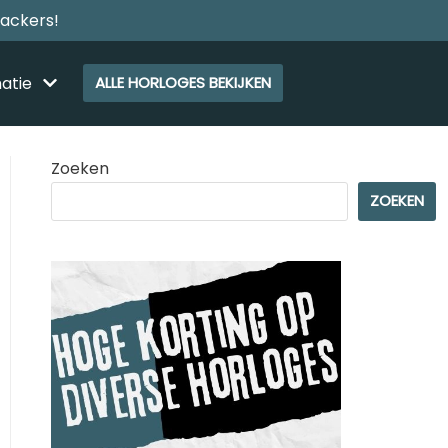
rackers!
atie
ALLE HORLOGES BEKIJKEN
Zoeken
ZOEKEN