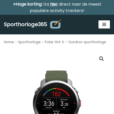
⭐Hoge korting:
Ga
hier
direct naar de meest
Meteen
populaire activity trackers!
naar
de
Sporthorloge365
inhoud
Home
»
Sporthorloge
»
Polar Grit X – Outdoor sporthorloge
Zoeken
ZOEKEN
Alle sporthorloges
Activity tracker
Smartwatches
Reviews
Horloge voor kinderen
Gezondheidshorloge
Amazfit