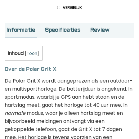
VERGELIJK
GPS horloge kinderen: de beste keuzes
van 2026
Informatie
Specificaties
Review
Hardloop app laten maken voor jouw vereniging
Inhoud
[
Toon
]
Deze 5 coole dingen kun je doen met
Over de Polar Grit X
een smartwatch!
De Polar Grit X wordt aangeprezen als een outdoor-
en multisporthorloge. De batterijduur is ongekend. In
sportmodus, waarbij je GPS aan hebt staan en de
Smartwatch casino’s en gok apps: alles
hartslag meet, gaat het horloge tot 40 uur mee. In
wat je moet weten
normale
modus, waar je alleen hartslag meet en
bijvoorbeeld meldingen ontvangt via een
gekoppelde telefoon, gaat de Grit X tot 7 dagen
mee. Het horloge is tevens voorzien van een