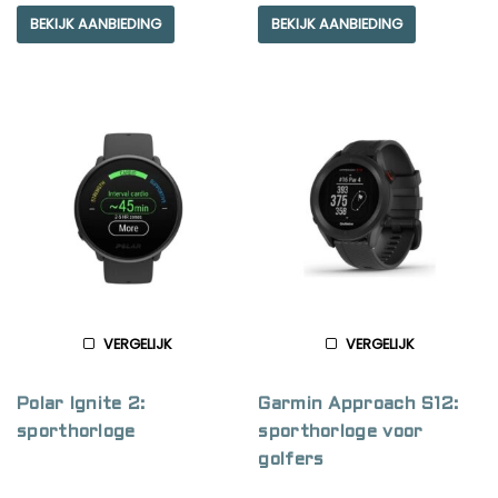
5.00
4.00
BEKIJK AANBIEDING
BEKIJK AANBIEDING
out of 5
out of 5
VERGELIJK
VERGELIJK
Polar Ignite 2:
Garmin Approach S12:
sporthorloge
sporthorloge voor
golfers