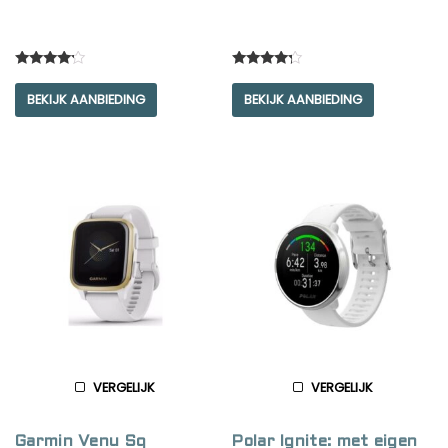
Rated
Rated
4.00
4.00
BEKIJK AANBIEDING
BEKIJK AANBIEDING
out of 5
out of 5
VERGELIJK
VERGELIJK
Garmin Venu Sq
Polar Ignite: met eigen