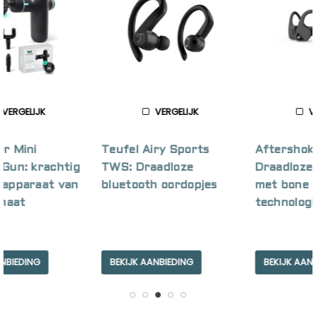
VERGELIJK
VERGELIJK
Teufel Airy Sports
Aftershokz AIR:
TWS: Draadloze
Draadloze koptelefoon
bluetooth oordopjes
met bone conduction
technologie
BEKIJK AANBIEDING
BEKIJK AANBIEDING