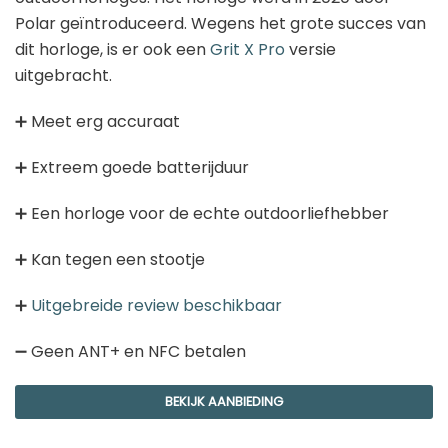
Garmin sporthorloge
Polar geïntroduceerd. Wegens het grote succes van
Goedkope activity trackers
dit horloge, is er ook een
Grit X Pro
versie
Golfhorloges
uitgebracht.
Sporthorloges
➕ Meet erg accuraat
Smartwatches
Kinderhorloges
➕ Extreem goede batterijduur
Activity tracker
➕ Een horloge voor de echte outdoorliefhebber
Stappentellers
Hardloophorloges
➕ Kan tegen een stootje
➕
Uitgebreide review beschikbaar
Meest recente berichten
➖ Geen ANT+ en NFC betalen
GPS horloge ouderen: de beste keuzes
van 2026
BEKIJK AANBIEDING