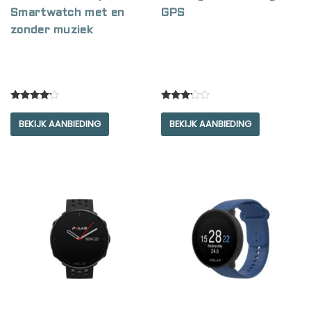
Smartwatch met en
GPS
zonder muziek
Rated
Rated
4.00
3.00
BEKIJK AANBIEDING
BEKIJK AANBIEDING
out of 5
out of
5