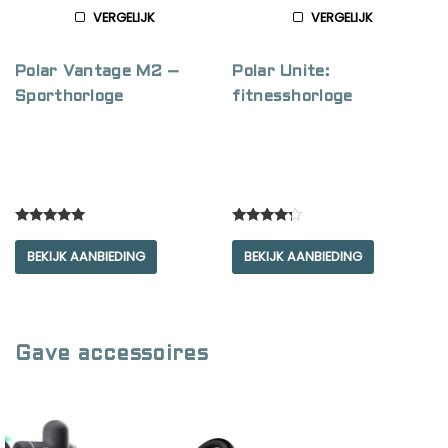
VERGELIJK
VERGELIJK
Polar Vantage M2 –
Polar Unite:
Sporthorloge
fitnesshorloge
Rated
Rated
5.00
4.00
BEKIJK AANBIEDING
BEKIJK AANBIEDING
out of 5
out of 5
Gave accessoires