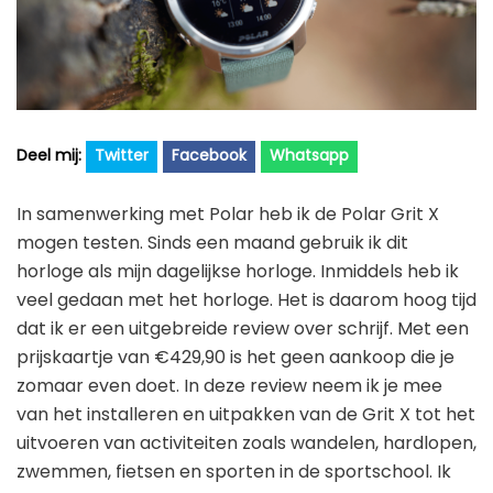
Golfhorloge
Apple
Accessoires
Fitbit
Nieuws
Vergelijk
Garmin
Persbericht
Huawei
Training
Twitter
Facebook
Whatsapp
Polar
Contact
In samenwerking met Polar heb ik de Polar Grit X
Samsung
mogen testen. Sinds een maand gebruik ik dit
Suunto
horloge als mijn dagelijkse horloge. Inmiddels heb ik
veel gedaan met het horloge. Het is daarom hoog tijd
Wahoo
dat ik er een uitgebreide review over schrijf. Met een
Withings
prijskaartje van €429,90 is het geen aankoop die je
Xiaomi
zomaar even doet. In deze review neem ik je mee
van het installeren en uitpakken van de Grit X tot het
uitvoeren van activiteiten zoals wandelen, hardlopen,
zwemmen, fietsen en sporten in de sportschool. Ik