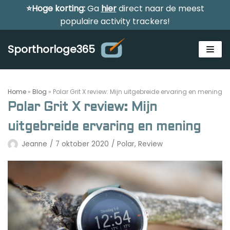
⭐Hoge korting:
Ga
hier
direct naar de meest
Meteen
populaire activity trackers!
naar
de
Sporthorloge365
inhoud
Home
»
Blog
»
Polar Grit X review: Mijn uitgebreide ervaring en mening
Polar Grit X review: Mijn
uitgebreide ervaring en mening
Alle sporthorloges
Jeanne
7 oktober 2020
Polar
,
Review
Activity tracker
Smartwatches
Reviews
Horloge voor kinderen
Gezondheidshorloge
Amazfit