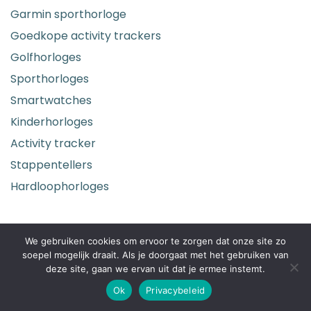
Garmin sporthorloge
Goedkope activity trackers
Golfhorloges
Sporthorloges
Smartwatches
Kinderhorloges
Activity tracker
Stappentellers
Hardloophorloges
Meest recente berichten
We gebruiken cookies om ervoor te zorgen dat onze site zo
soepel mogelijk draait. Als je doorgaat met het gebruiken van
GPS horloge ouderen: de beste keuzes
deze site, gaan we ervan uit dat je ermee instemt.
van 2026
Ok
Privacybeleid