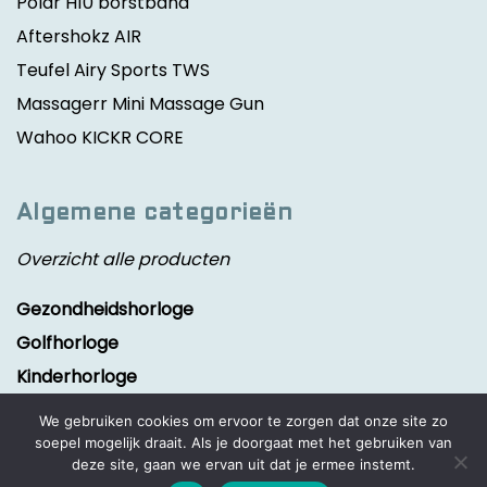
Polar H10 borstband
Aftershokz AIR
Teufel Airy Sports TWS
Massagerr Mini Massage Gun
Wahoo KICKR CORE
Algemene categorieën
Overzicht alle producten
Gezondheidshorloge
Golfhorloge
Kinderhorloge
Smartwatch
We gebruiken cookies om ervoor te zorgen dat onze site zo
Sporthorloge
soepel mogelijk draait. Als je doorgaat met het gebruiken van
deze site, gaan we ervan uit dat je ermee instemt.
Activity tracker