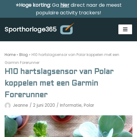
⭐Hoge korting:
Ga
hier
direct naar de meest
Meteen
populaire activity trackers!
naar
de
Sporthorloge365
inhoud
Home
»
Blog
»
H10 hartslagsensor van Polar koppelen met een
Garmin Forerunner
H10 hartslagsensor van Polar
Alle sporthorloges
koppelen met een Garmin
Activity tracker
Forerunner
Smartwatches
Jeanne
2 juni 2020
Informatie
,
Polar
Reviews
Horloge voor kinderen
Gezondheidshorloge
Amazfit