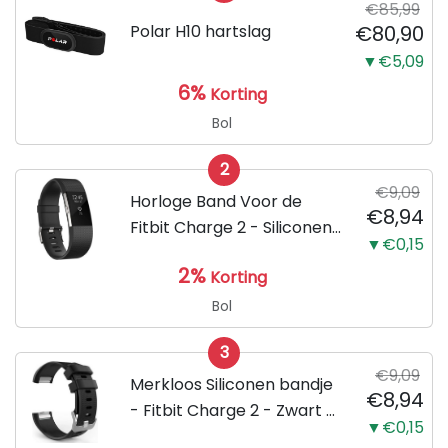
€85,99
Polar H10 hartslag
€80,90
▼€5,09
6%
Korting
Bol
2
€9,09
Horloge Band Voor de
€8,94
Fitbit Charge 2 - Siliconen
▼€0,15
Sport Zwart Watchband -
2%
Korting
Armband Large - Geschikt
voor de Activity Tracker /
Bol
Polsband / Strap Band /...
3
€9,09
Merkloos Siliconen bandje
€8,94
- Fitbit Charge 2 - Zwart -
▼€0,15
Small