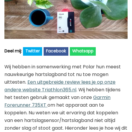
Golfhorloge
Apple
Accessoires
Fitbit
Nieuws
Vergelijk
Garmin
Persbericht
Huawei
Training
Polar
Contact
Twitter
Facebook
Whatsapp
Samsung
Wij hebben in samenwerking met Polar hun meest
Suunto
nauwkeurige hartslagband tot nu toe mogen
Wahoo
uittesten.
Een uitgebreide review lees je op onze
andere website Triathlon365.nl
. Wij hebben tijdens
Withings
het testen gebruik gemaakt van onze
Garmin
Xiaomi
Forerunner 735XT
om het apparaat aan te
koppelen. Nu weten we uit ervaring dat koppelen
van een hartslagsensor/hartslagband niet altijd
zonder slag of stoot gaat. Hieronder lees je hoe wij dit