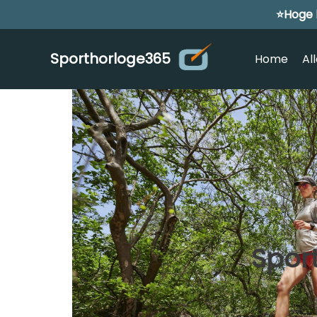
⭐Hoge 
Meteen
naar
de
Sporthorloge365
Home
Al
inhoud
Spor