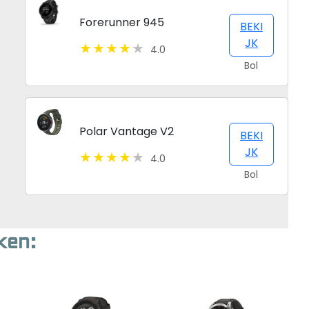
Forerunner 945
BEKI
JK
4.0
Bol
Polar Vantage V2
BEKI
JK
4.0
Bol
ken: