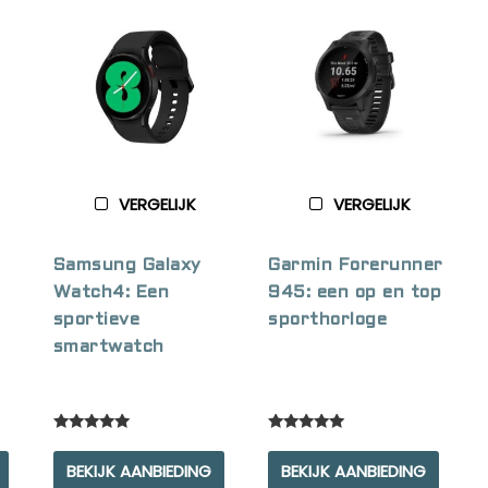
VERGELIJK
VERGELIJK
Samsung Galaxy
Garmin Forerunner
Watch4: Een
945: een op en top
sportieve
sporthorloge
smartwatch
Rated
Rated
5.00
5.00
BEKIJK AANBIEDING
BEKIJK AANBIEDING
out of 5
out of 5