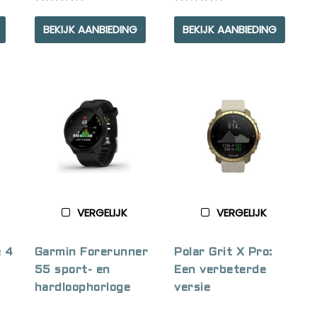
Rated
Rated
5.00
5.00
BEKIJK AANBIEDING
BEKIJK AANBIEDING
out of 5
out of 5
VERGELIJK
VERGELIJK
e 4
Garmin Forerunner
Polar Grit X Pro:
55 sport- en
Een verbeterde
hardloophorloge
versie