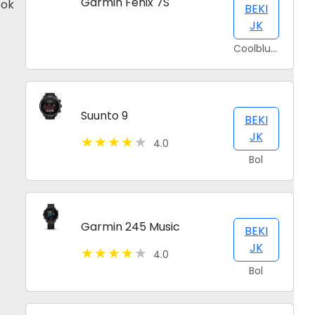
Garmin Fenix 7S
ook
BEKI
JK
Coolblue.nl
Suunto 9
BEKI
JK
4.0
Bol
Garmin 245 Music
BEKI
JK
4.0
Bol