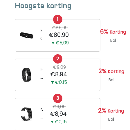
Hoogste korting
1
€85,99
P
6%
Korting
€80,90
o
Bol
▼€5,09
l
a
2
r
€9,09
H
H
2%
Korting
€8,94
1
o
Bol
▼€0,15
0
r
h
l
a
3
o
r
€9,09
g
M
2%
Korting
€8,94
t
e
e
Bol
s
▼€0,15
B
r
l