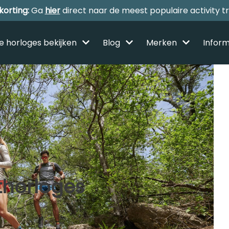
korting:
Ga
hier
direct naar de meest populaire activity t
le horloges bekijken
Blog
Merken
Inform
Alle sporthorloges
Activity tracker
Smartwatches
Reviews
thorloges
Horloge voor kinderen
Gezondheidshorloge
Amazfit