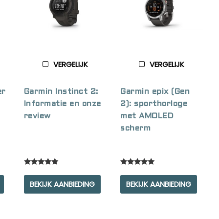
VERGELIJK
VERGELIJK
er
Garmin Instinct 2:
Garmin epix (Gen
Informatie en onze
2): sporthorloge
review
met AMOLED
scherm
Rated
Rated
5.00
5.00
BEKIJK AANBIEDING
BEKIJK AANBIEDING
out of 5
out of 5