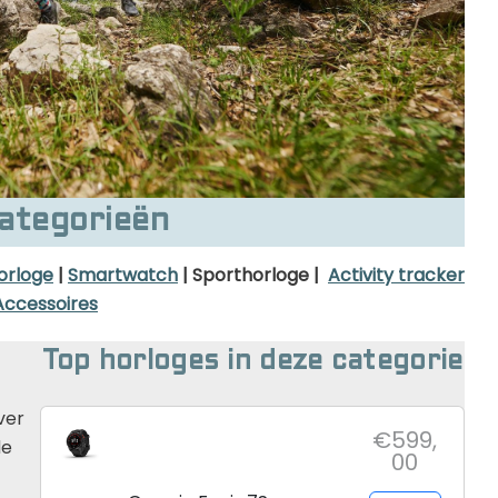
Golfhorloge
Apple
Accessoires
Fitbit
Nieuws
Vergelijk
Garmin
Persbericht
Huawei
Training
Polar
Contact
categorieën
Samsung
Suunto
orloge
|
Smartwatch
| Sporthorloge
|
Activity tracker
Accessoires
Wahoo
Withings
Top horloges in deze categorie
Xiaomi
ver
€599,
de
00