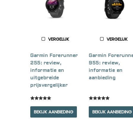
VERGELIJK
VERGELIJK
Garmin Forerunner
Garmin Forerunn
255: review,
955: review,
informatie en
informatie en
uitgebreide
aanbieding
prijsvergelijker
Rated
Rated
5.00
5.00
BEKIJK AANBIEDING
BEKIJK AANBIEDING
out of 5
out of 5