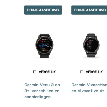
Rated
Rated
5.00
5.00
BEKIJK AANBIEDING
BEKIJK AANBIEDING
out of 5
out of 5
VERGELIJK
VERGELIJK
Garmin Venu 2 en
Garmin Vivoactiv
2s: verschillen en
en Vivoactive 4s
aanbiedingen