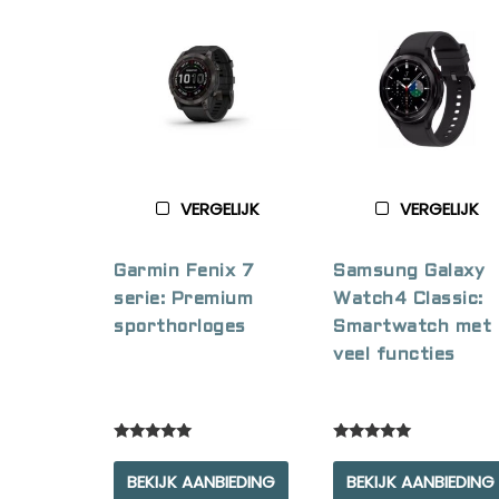
VERGELIJK
VERGELIJK
Garmin Fenix 7
Samsung Galaxy
serie: Premium
Watch4 Classic:
sporthorloges
Smartwatch met
veel functies
Rated
Rated
5.00
5.00
BEKIJK AANBIEDING
BEKIJK AANBIEDING
out of 5
out of 5