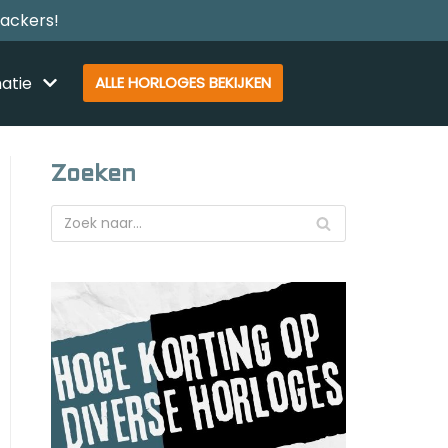
rackers!
atie
ALLE HORLOGES BEKIJKEN
Zoeken