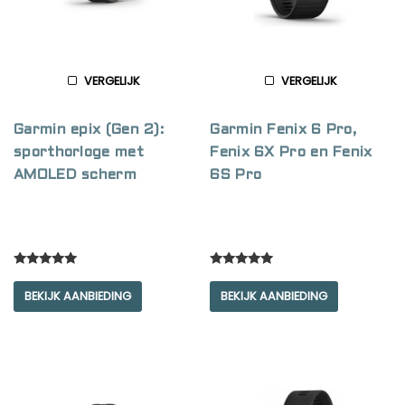
VERGELIJK
VERGELIJK
Garmin epix (Gen 2):
Garmin Fenix 6 Pro,
sporthorloge met
Fenix 6X Pro en Fenix
AMOLED scherm
6S Pro
Rated
Rated
5.00
5.00
BEKIJK AANBIEDING
BEKIJK AANBIEDING
out of 5
out of 5