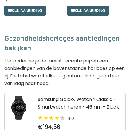
Rated
Rated
4.00
5.00
BEKIJK AANBIEDING
BEKIJK AANBIEDING
out of 5
out of 5
Gezondheidshorloges aanbiedingen
bekijken
Hieronder zie je de meest recente prijzen een
aanbiedingen van de bovenstaande horloges op een
rij. De tabel wordt elke dag automatisch gesorteerd
van laag naar hoog.
Samsung Galaxy Watch4 Classic -
Smartwatch heren - 46mm - Black
4.0
€194,56