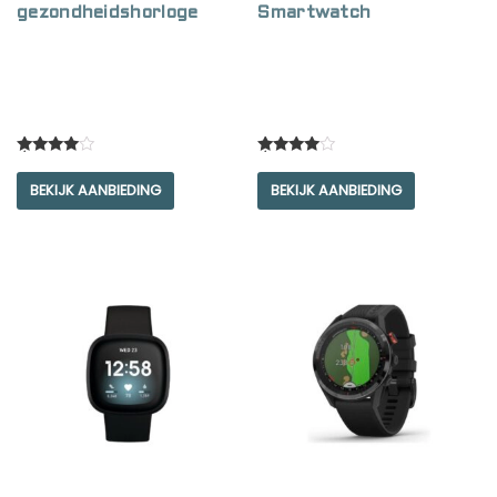
gezondheidshorloge
Smartwatch
Rated
Rated
4.00
4.00
BEKIJK AANBIEDING
BEKIJK AANBIEDING
out of 5
out of 5