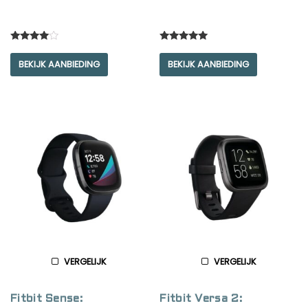
Rated
Rated
4.00
5.00
BEKIJK AANBIEDING
BEKIJK AANBIEDING
out of 5
out of 5
VERGELIJK
VERGELIJK
Fitbit Sense:
Fitbit Versa 2: