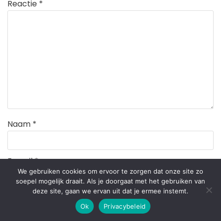
Reactie
*
Naam
*
E-mail
*
We gebruiken cookies om ervoor te zorgen dat onze site zo
soepel mogelijk draait. Als je doorgaat met het gebruiken van
deze site, gaan we ervan uit dat je ermee instemt.
Site
Ok
Privacybeleid