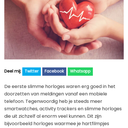
Golfhorloge
Apple
Accessoires
Fitbit
Nieuws
Vergelijk
Garmin
Persbericht
Huawei
Training
Polar
Contact
Samsung
Suunto
Twitter
Facebook
Whatsapp
Wahoo
De eerste slimme horloges waren erg goed in het
Withings
doorzetten van meldingen vanaf een mobiele
Xiaomi
telefoon. Tegenwoordig heb je steeds meer
smartwatches, activity trackers en slimme horloges
die uit zichzelf al enorm veel kunnen. Dit zijn
bijvoorbeeld horloges waarmee je hartfilmpjes