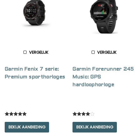
VERGELIJK
VERGELIJK
Garmin Fenix 7 serie:
Garmin Forerunner 245
Premium sporthorloges
Music: GPS
hardloophorloge
Rated
Rated
5.00
4.00
BEKIJK AANBIEDING
BEKIJK AANBIEDING
out of 5
out of 5