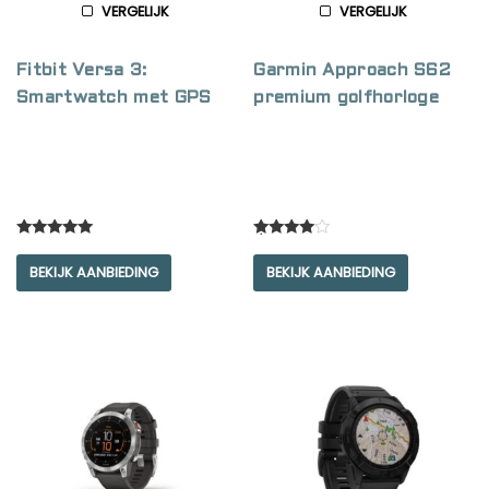
VERGELIJK
VERGELIJK
Fitbit Versa 3:
Garmin Approach S62
Smartwatch met GPS
premium golfhorloge
Rated
Rated
5.00
4.00
BEKIJK AANBIEDING
BEKIJK AANBIEDING
out of 5
out of 5