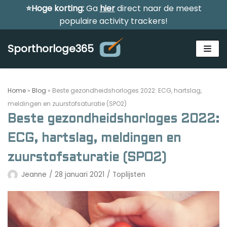
⭐Hoge korting:
Ga
hier
direct naar de meest
Meteen
populaire activity trackers!
naar
de
Sporthorloge365
inhoud
Home
»
Blog
»
Beste gezondheidshorloges 2022: ECG, hartslag,
meldingen en zuurstofsaturatie (SPO2)
Beste gezondheidshorloges 2022:
Alle sporthorloges
ECG, hartslag, meldingen en
Activity tracker
zuurstofsaturatie (SPO2)
Smartwatches
Jeanne
28 januari 2021
Toplijsten
Reviews
Horloge voor kinderen
Gezondheidshorloge
Amazfit