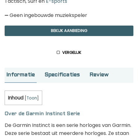
Tactisch, Surf en
E-sports
GPS horloge kinderen: de beste keuzes
➖ Geen ingebouwde muziekspeler
van 2026
BEKIJK AANBIEDING
Hardloop app laten maken voor jouw vereniging
VERGELIJK
Deze 5 coole dingen kun je doen met
een smartwatch!
Informatie
Specificaties
Review
Inhoud
Smartwatch casino’s en gok apps: alles
[
Toon
]
wat je moet weten
Over de Garmin Instinct Serie
De Garmin Instinct is een serie horloges van Garmin.
Deze serie bestaat uit meerdere horloges. Ze staan