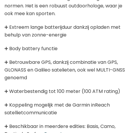
Garmin sporthorloge
normen. Het is een robuust outdoorhologe, waar je
Goedkope activity trackers
ook mee kan sporten.
Golfhorloges
➕ Extreem lange batterijduur dankzij opladen met
Sporthorloges
behulp van zonne-energie
Smartwatches
Kinderhorloges
➕ Body battery functie
Activity tracker
➕ Betrouwbare GPS, dankzij combinatie van GPS,
Stappentellers
GLONASS en Galileo satelieten, ook wel MULTI-GNSS
Hardloophorloges
genoemd
➕ Waterbestendig tot 100 meter (100 ATM rating)
Meest recente berichten
➕ Koppeling mogelijk met de Garmin inReach
GPS horloge ouderen: de beste keuzes
satellietcommunicatie
van 2026
➕ Beschikbaar in meerdere edities: Basis, Camo,