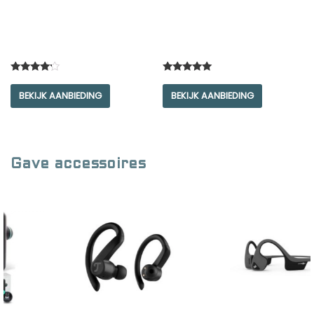
Rated
Rated
4.00
5.00
BEKIJK AANBIEDING
BEKIJK AANBIEDING
out of 5
out of 5
Gave accessoires