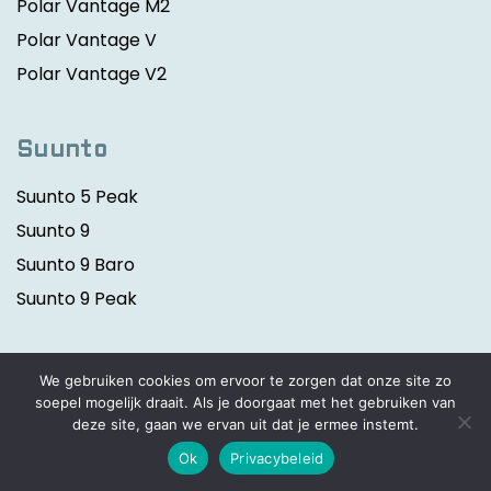
Polar Vantage M2
Polar Vantage V
Polar Vantage V2
Suunto
Suunto 5 Peak
Suunto 9
Suunto 9 Baro
Suunto 9 Peak
Withings
We gebruiken cookies om ervoor te zorgen dat onze site zo
soepel mogelijk draait. Als je doorgaat met het gebruiken van
Withings Move ECG
deze site, gaan we ervan uit dat je ermee instemt.
Withings ScanWatch ECG
Ok
Privacybeleid
Withings Steel HR