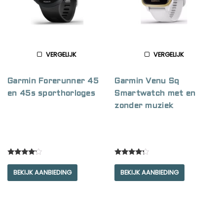
VERGELIJK
VERGELIJK
Garmin Forerunner 45
Garmin Venu Sq
en 45s sporthorloges
Smartwatch met en
zonder muziek
Rated
Rated
4.00
4.00
BEKIJK AANBIEDING
BEKIJK AANBIEDING
out of 5
out of 5