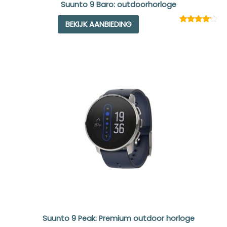
Suunto 9 Baro: outdoorhorloge
BEKIJK AANBIEDING
Rated
1
4.00
out
of 5
based
on
customer
rating
Suunto 9 Peak: Premium outdoor horloge