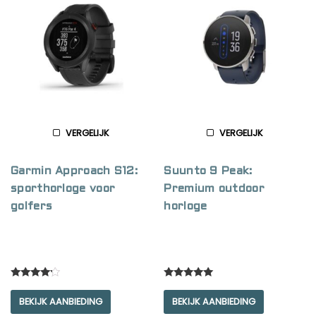
VERGELIJK
VERGELIJK
Garmin Approach S12:
Suunto 9 Peak:
sporthorloge voor
Premium outdoor
golfers
horloge
Rated
Rated
4.00
5.00
BEKIJK AANBIEDING
BEKIJK AANBIEDING
out of 5
out of 5