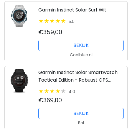
Garmin Instinct Solar Surf Wit
5.0
€359,00
BEKIJK
Coolblue.nl
Garmin Instinct Solar Smartwatch
Tactical Edition - Robuust GPS
Sporthorloge - Zon Oplaadbaar -
4.0
Zwart
€369,00
BEKIJK
Bol