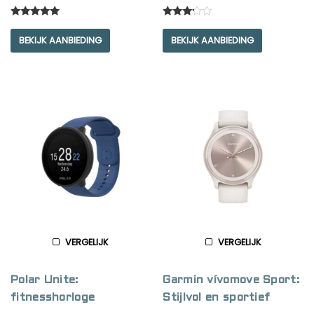
Rated
Rated
5.00
3.00
BEKIJK AANBIEDING
BEKIJK AANBIEDING
out of 5
out of
5
VERGELIJK
VERGELIJK
Polar Unite:
Garmin vívomove Sport:
fitnesshorloge
Stijlvol en sportief