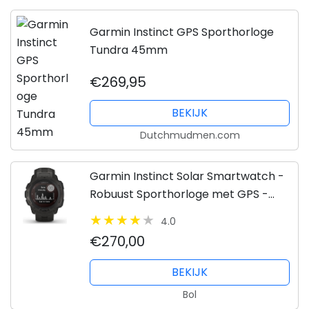
Garmin Instinct GPS Sporthorloge
Tundra 45mm
€269,95
BEKIJK
Dutchmudmen.com
Garmin Instinct Solar Smartwatch -
Robuust Sporthorloge met GPS -
Waterbestendig - Graphite
4.0
€270,00
BEKIJK
Bol