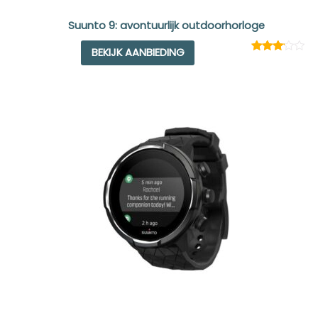
Suunto 9: avontuurlijk outdoorhorloge
BEKIJK AANBIEDING
Rated
1
3.00
out of
5
based
on
customer
rating