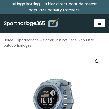
⭐Hoge korting:
Ga
hier
direct naar de meest
Meteen
populaire activity trackers!
naar
de
Sporthorloge365
inhoud
Home
»
Sporthorloge
»
Garmin Instinct Serie: Robuuste
Zoeken
outdoorhorloges
ZOEKEN
Alle sporthorloges
Activity tracker
Smartwatches
Reviews
Horloge voor kinderen
Gezondheidshorloge
Amazfit