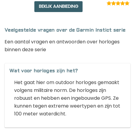
BEKIJK AANBIEDING
Rated
1
5.00
out of 5
based on
customer
rating
Veelgestelde vragen over de Garmin Instict serie
Een aantal vragen en antwoorden over horloges
binnen deze serie
Wat voor horloges zijn het?
Het gaat hier om outdoor horloges gemaakt
volgens militaire norm. De horloges zijn
robuust en hebben een ingebouwde GPS. Ze
kunnen tegen extreme weertypen en zijn tot
100 meter waterdicht.