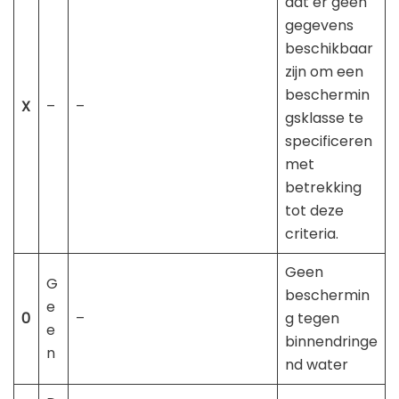
dat er geen
gegevens
beschikbaar
zijn om een ​​
beschermin
X
–
–
gsklasse te
specificeren
met
betrekking
tot deze
criteria.
Geen
G
beschermin
e
0
–
g tegen
e
binnendringe
n
nd water