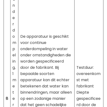
n
d
e
r
d
o
De apparatuur is geschikt
m
voor continue
p
onderdompeling in water
el
onder omstandigheden die
in
worden gespecificeerd
g,
door de fabrikant. Bij
Testduur:
1
bepaalde soorten
overeenkom
m
apparatuur kan dit echter
st met
e
betekenen dat water kan
fabrikant
t
binnendringen, maar alleen
Diepte
8
e
op een zodanige manier
gespecificee
r
dat het geen schadelijke
rd door de