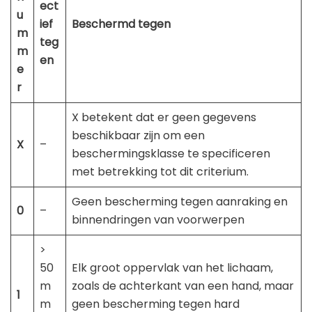
ect
u
ief
Beschermd tegen
m
teg
m
en
e
r
X betekent dat er geen gegevens
beschikbaar zijn om een ​​
X
–
beschermingsklasse te specificeren
met betrekking tot dit criterium.
Geen bescherming tegen aanraking en
0
–
binnendringen van voorwerpen
>
50
Elk groot oppervlak van het lichaam,
m
zoals de achterkant van een hand, maar
1
m
geen bescherming tegen hard