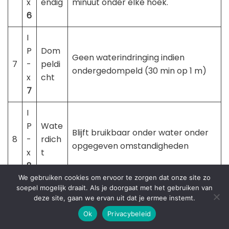
x
endig
minuut onder elke hoek.
6
I
P
Dom
Geen waterindringing indien
7
-
peldi
ondergedompeld (30 min op 1 m)
x
cht
7
I
P
Wate
Blijft bruikbaar onder water onder
8
-
rdich
opgegeven omstandigheden
x
t
8
We gebruiken cookies om ervoor te zorgen dat onze site zo
I
soepel mogelijk draait. Als je doorgaat met het gebruiken van
deze site, gaan we ervan uit dat je ermee instemt.
P
Voch
Blijft bruikbaar bij een
9
-
tdich
vochtigheidsgraad van meer dan
Ok
Privacybeleid
x
t
90% of besproeien onder hoge druk