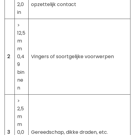
2,0
opzettelijk contact
in
>
12,5
m
m
2
0,4
Vingers of soortgelijke voorwerpen
9
bin
ne
n
>
2,5
m
m
3
0,0
Gereedschap, dikke draden, etc.