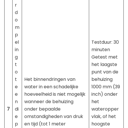
r
d
o
m
p
el
Testduur: 30
in
minuten
g
Getest met
t
het laagste
o
punt van de
t
Het binnendringen van
behuizing
e
water in een schadelijke
1000 mm (39
e
hoeveelheid is niet mogelijk
inch) onder
n
wanneer de behuizing
het
7
di
onder bepaalde
wateropper
e
omstandigheden van druk
vlak, of het
p
en tijd (tot 1 meter
hoogste