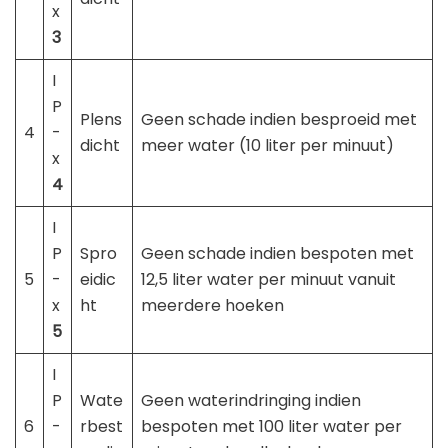
x
3
I
P
Plens
Geen schade indien besproeid met
4
-
dicht
meer water (10 liter per minuut)
x
4
I
P
Spro
Geen schade indien bespoten met
5
-
eidic
12,5 liter water per minuut vanuit
x
ht
meerdere hoeken
5
I
P
Wate
Geen waterindringing indien
6
-
rbest
bespoten met 100 liter water per