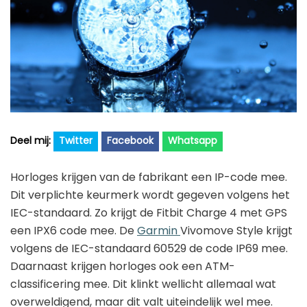
Golfhorloge
Apple
Accessoires
Fitbit
Nieuws
Vergelijk
Garmin
Persbericht
Huawei
Training
Polar
Contact
Samsung
Twitter
Facebook
Whatsapp
Suunto
Horloges krijgen van de fabrikant een IP-code mee.
Wahoo
Dit verplichte keurmerk wordt gegeven volgens het
IEC-standaard. Zo krijgt de Fitbit Charge 4 met GPS
Withings
een IPX6 code mee. De
Garmin
Vivomove Style krijgt
Xiaomi
volgens de IEC-standaard 60529 de code IP69 mee.
Daarnaast krijgen horloges ook een ATM-
classificering mee. Dit klinkt wellicht allemaal wat
overweldigend, maar dit valt uiteindelijk wel mee.