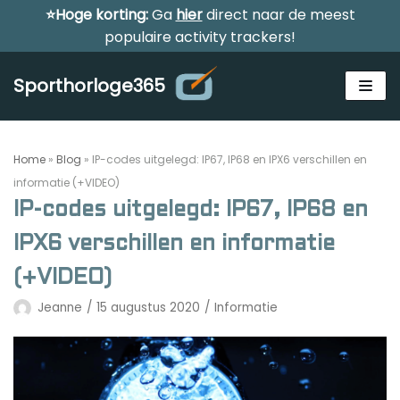
⭐Hoge korting:
Ga
hier
direct naar de meest
Meteen
populaire activity trackers!
naar
de
Sporthorloge365
inhoud
Home
»
Blog
»
IP-codes uitgelegd: IP67, IP68 en IPX6 verschillen en
informatie (+VIDEO)
IP-codes uitgelegd: IP67, IP68 en
Alle sporthorloges
IPX6 verschillen en informatie
Activity tracker
(+VIDEO)
Smartwatches
Jeanne
15 augustus 2020
Informatie
Reviews
Horloge voor kinderen
Gezondheidshorloge
Amazfit