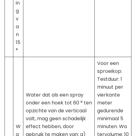
in
g
v
a
n
15
°
Voor een
sproeikop:
Testduur: 1
minuut per
Water dat als een spray
vierkante
onder een hoek tot 60 ° ten
meter
opzichte van de verticaal
gedurende
valt, mag geen schadelijk
minimaal 5
W
effect hebben, door
minuten. Wa
a
gebruik te maken van: a)
tervolume: 10