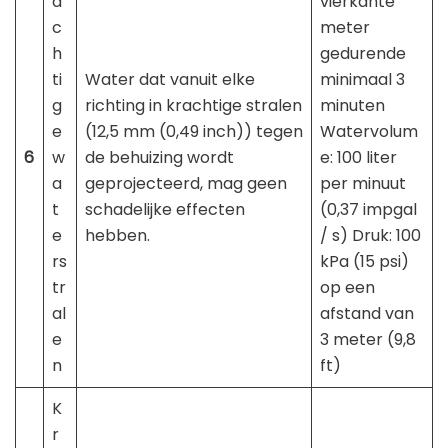
a
vierkante
c
meter
h
gedurende
ti
Water dat vanuit elke
minimaal 3
g
richting in krachtige stralen
minuten
e
(12,5 mm (0,49 inch)) tegen
Watervolum
6
w
de behuizing wordt
e: 100 liter
a
geprojecteerd, mag geen
per minuut
t
schadelijke effecten
(0,37 impgal
e
hebben.
/ s) Druk: 100
rs
kPa (15 psi)
tr
op ​​een
al
afstand van
e
3 meter (9,8
n
ft)
K
r