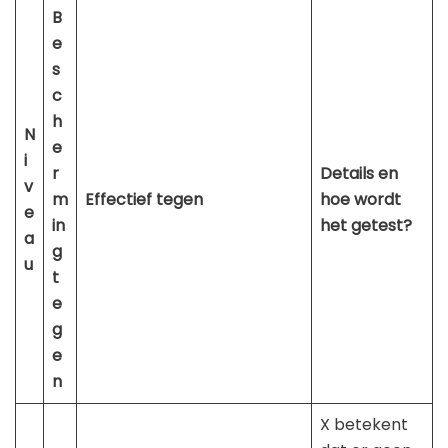
B
e
s
c
h
N
e
i
r
Details en
v
m
Effectief tegen
hoe wordt
e
in
het getest?
a
g
u
t
e
g
e
n
X betekent