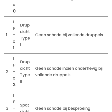
x
0
I
Drup
P
dicht
1
-
Geen schade bij vallende druppels
Type
x
I
1
I
Drup
P
dicht
Geen schade indien onderhevig bij
2
-
Type
vallende druppels
x
II
2
I
P
Spat
3
-
Geen schade bij besproeing
dicht