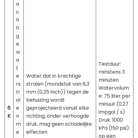
a
c
h
ti
g
e
w
a
Testduur:
t
minstens 3
e
Water dat in krachtige
minuten
rs
stralen (mondstuk van 6,3
Watervolum
tr
mm (0,25 inch)) tegen de
e: 75 liter per
al
behuizing wordt
minuut (0,27
6
e
geprojecteerd vanuit elke
impgal / s)
K
n
richting, onder verhoogde
Druk: 1000
m
druk, mag geen schadelijke
kPa (150 psi)
e
effecten
op ​​een