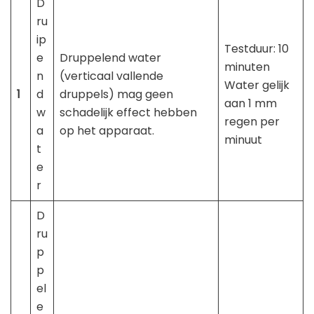
D
ru
ip
Testduur: 10
e
Druppelend water
minuten
n
(verticaal vallende
Water gelijk
1
d
druppels) mag geen
aan 1 mm
w
schadelijk effect hebben
regen per
a
op het apparaat.
minuut
t
e
r
D
ru
p
p
el
e