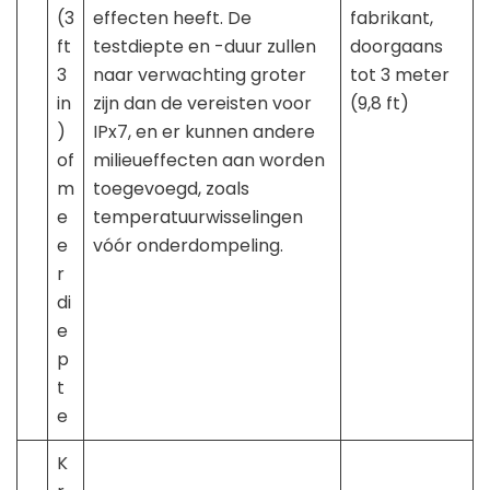
(3
effecten heeft. De
fabrikant,
ft
testdiepte en -duur zullen
doorgaans
3
naar verwachting groter
tot 3 meter
in
zijn dan de vereisten voor
(9,8 ft)
)
IPx7, en er kunnen andere
of
milieueffecten aan worden
m
toegevoegd, zoals
e
temperatuurwisselingen
e
vóór onderdompeling.
r
di
e
p
t
e
K