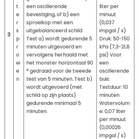
t
een oscillerende
liter per
e
bevestiging, of b) een
minuut
r
sproeikop met een
(0,037
s
uitgebalanceerd schild.
impgal / s)
3
p
Test a) wordt gedurende 5
Druk: 50-150
r
minuten uitgevoerd en
kPa (7,3-21,8
o
vervolgens herhaald met
psi) Voor
ei
het monster horizontaal 90
een
e
° gedraaid voor de tweede
oscillerende
n
test van 5 minuten. Test b)
buis:
wordt uitgevoerd (met
Testduur: 10
schild op zijn plaats)
minuten
gedurende minimaal 5
Watervolum
minuten.
e: 0,07 liter
per minuut
(0,00026
impgal / s)