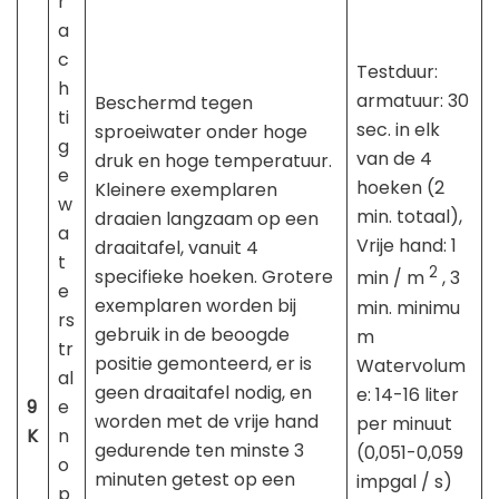
r
a
c
Testduur:
h
armatuur: 30
Beschermd tegen
ti
sec. in elk
sproeiwater onder hoge
g
van de 4
druk en hoge temperatuur.
e
hoeken (2
Kleinere exemplaren
w
min. totaal),
draaien langzaam op een
a
Vrije hand: 1
draaitafel, vanuit 4
t
2
specifieke hoeken. Grotere
min / m
, 3
e
exemplaren worden bij
min. minimu
rs
gebruik in de beoogde
m
tr
positie gemonteerd, er is
Watervolum
al
geen draaitafel nodig, en
e: 14-16 liter
9
e
worden met de vrije hand
per minuut
K
n
gedurende ten minste 3
(0,051-0,059
o
minuten getest op een
impgal / s)
p