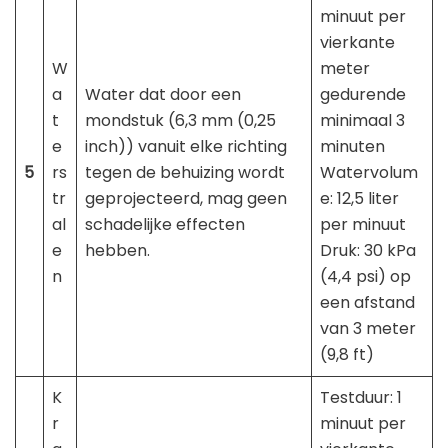
minuut per
vierkante
W
meter
a
Water dat door een
gedurende
t
mondstuk (6,3 mm (0,25
minimaal 3
e
inch)) vanuit elke richting
minuten
5
rs
tegen de behuizing wordt
Watervolum
tr
geprojecteerd, mag geen
e: 12,5 liter
al
schadelijke effecten
per minuut
e
hebben.
Druk: 30 kPa
n
(4,4 psi) op ​​
een afstand
van 3 meter
(9,8 ft)
K
Testduur: 1
r
minuut per