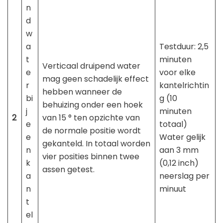
n
d
w
a
Testduur: 2,5
t
minuten
Verticaal druipend water
e
voor elke
mag geen schadelijk effect
r
kantelrichtin
hebben wanneer de
bi
g (10
behuizing onder een hoek
j
minuten
2
van 15 ° ten opzichte van
e
totaal)
de normale positie wordt
e
Water gelijk
gekanteld. In totaal worden
n
aan 3 mm
vier posities binnen twee
k
(0,12 inch)
assen getest.
a
neerslag per
n
minuut
t
el