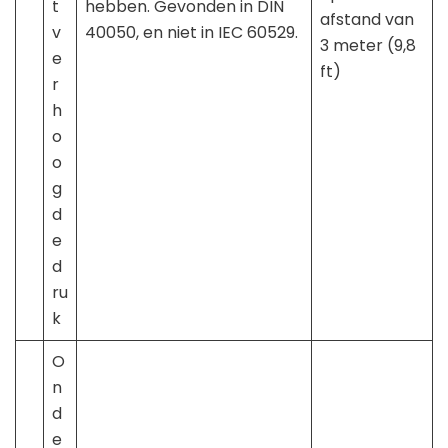
t
hebben. Gevonden in DIN
afstand van
v
40050, en niet in IEC 60529.
3 meter (9,8
e
ft)
r
h
o
o
g
d
e
d
ru
k
O
n
d
e