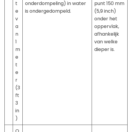
t
onderdompeling) in water
punt 150 mm
e
is ondergedompeld.
(5,9 inch)
v
onder het
a
oppervlak,
n
afhankelijk
1
van welke
m
dieper is.
e
t
e
r
(3
ft
3
in
)
O