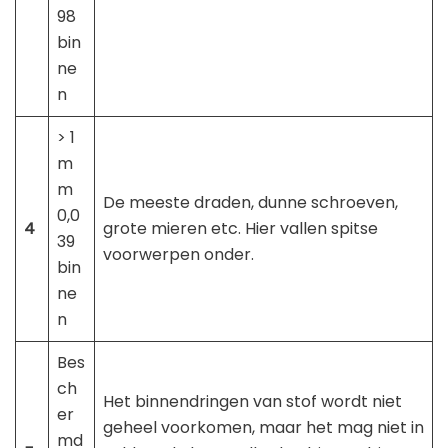
98
bin
ne
n
> 1
m
m
De meeste draden, dunne schroeven,
0,0
4
grote mieren etc. Hier vallen spitse
39
voorwerpen onder.
bin
ne
n
Bes
ch
Het binnendringen van stof wordt niet
er
geheel voorkomen, maar het mag niet in
md