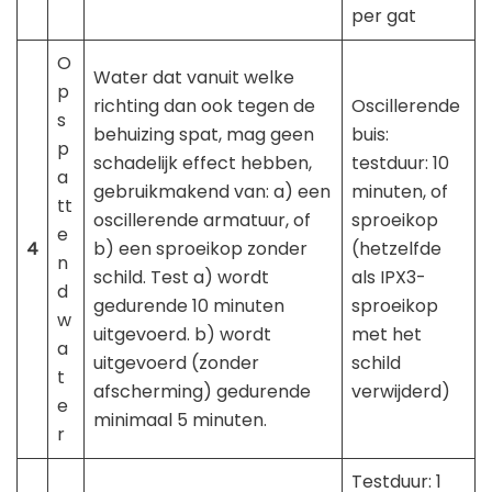
per gat
O
Water dat vanuit welke
p
richting dan ook tegen de
Oscillerende
s
behuizing spat, mag geen
buis:
p
schadelijk effect hebben,
testduur: 10
a
gebruikmakend van: a) een
minuten, of
tt
oscillerende armatuur, of
sproeikop
e
4
b) een sproeikop zonder
(hetzelfde
n
schild. Test a) wordt
als IPX3-
d
gedurende 10 minuten
sproeikop
w
uitgevoerd. b) wordt
met het
a
uitgevoerd (zonder
schild
t
afscherming) gedurende
verwijderd)
e
minimaal 5 minuten.
r
Testduur: 1