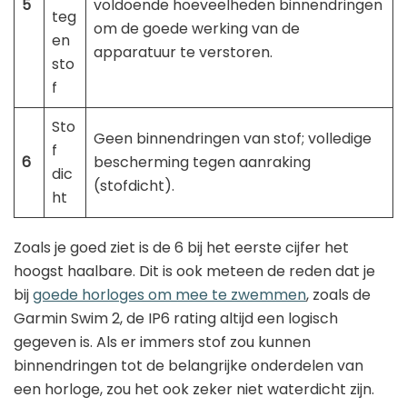
5
voldoende hoeveelheden binnendringen
teg
om de goede werking van de
en
apparatuur te verstoren.
sto
f
Sto
Geen binnendringen van stof; volledige
f
6
bescherming tegen aanraking
dic
(stofdicht).
ht
Zoals je goed ziet is de 6 bij het eerste cijfer het
hoogst haalbare. Dit is ook meteen de reden dat je
bij
goede horloges om mee te zwemmen
, zoals de
Garmin Swim 2, de IP6 rating altijd een logisch
gegeven is. Als er immers stof zou kunnen
binnendringen tot de belangrijke onderdelen van
een horloge, zou het ook zeker niet waterdicht zijn.