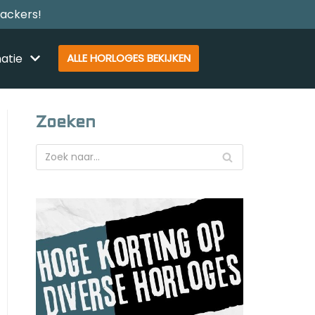
rackers!
atie
ALLE HORLOGES BEKIJKEN
Zoeken