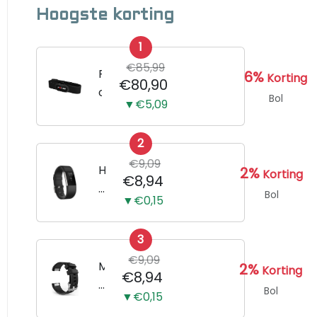
Hoogste korting
1
€85,99
P
6%
Korting
€80,90
o
Bol
▼€5,09
l
a
2
r
€9,09
H
H
2%
Korting
€8,94
1
o
Bol
▼€0,15
0
r
h
l
a
3
o
r
€9,09
g
M
2%
Korting
€8,94
t
e
e
Bol
s
▼€0,15
B
r
l