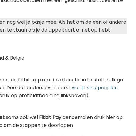
actloos betalen met een geschikt Fitbit toestel te
en nog wel je pasje mee. Als het om de een of andere
en te staan als je de appeltaart al net op hebt!
nd & België
 de Fitbit app om deze functie in te stellen. Ik ga
daan. Doe dat anders even eerst
via dit stappenplan
.
druk op profielafbeelding linksboven)
et
soms ook wel
Fitbit Pay
genoemd en druk hier op.
 om de stappen te doorlopen