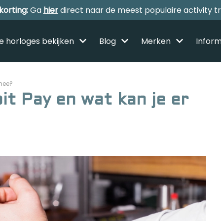
korting:
Ga
hier
direct naar de meest populaire activity t
le horloges bekijken
Blog
Merken
Inform
 mee?
bit Pay en wat kan je er
Alle sporthorloges
Activity tracker
Smartwatches
Reviews
Horloge voor kinderen
Gezondheidshorloge
Amazfit