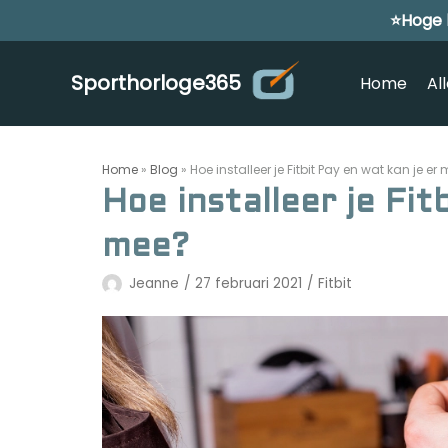
⭐Hoge 
Meteen
naar
de
Sporthorloge365
Home
Al
inhoud
Home
»
Blog
»
Hoe installeer je Fitbit Pay en wat kan je er
Hoe installeer je Fit
mee?
Jeanne
27 februari 2021
Fitbit