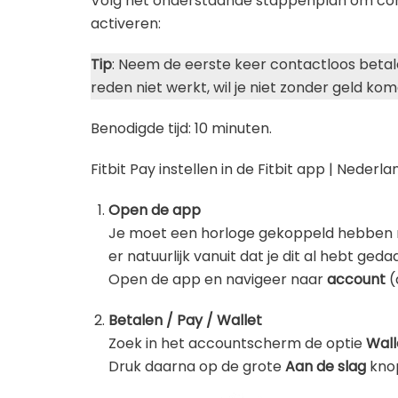
Volg het onderstaande stappenplan om cont
activeren:
Tip
: Neem de eerste keer contactloos betal
reden niet werkt, wil je niet zonder geld kom
Benodigde tijd:
10 minuten.
Fitbit Pay instellen in de Fitbit app | Nederla
Open de app
Je moet een horloge gekoppeld hebben met
er natuurlijk vanuit dat je dit al hebt ge
Open de app en navigeer naar
account
(
Betalen / Pay / Wallet
Zoek in het accountscherm de optie
Wall
Druk daarna op de grote
Aan de slag
knop