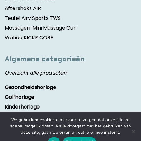
Aftershokz AIR
Teufel Airy Sports TWS
Massagerr Mini Massage Gun
Wahoo KICKR CORE
Algemene categorieën
Overzicht alle producten
Gezondheidshorloge
Golfhorloge
Kinderhorloge
Smartwatch
We gebruiken cookies om ervoor te zorgen dat onze site zo
Sporthorloge
soepel mogelijk draait. Als je doorgaat met het gebruiken van
deze site, gaan we ervan uit dat je ermee instemt.
Activity tracker