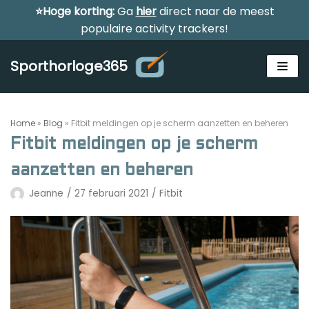
⭐Hoge korting:
Ga
hier
direct naar de meest
Meteen
populaire activity trackers!
naar
de
Sporthorloge365
inhoud
Home
»
Blog
»
Fitbit meldingen op je scherm aanzetten en beheren
Fitbit meldingen op je scherm
aanzetten en beheren
Alle sporthorloges
Jeanne
27 februari 2021
Fitbit
Activity tracker
Smartwatches
Reviews
Horloge voor kinderen
Gezondheidshorloge
Amazfit