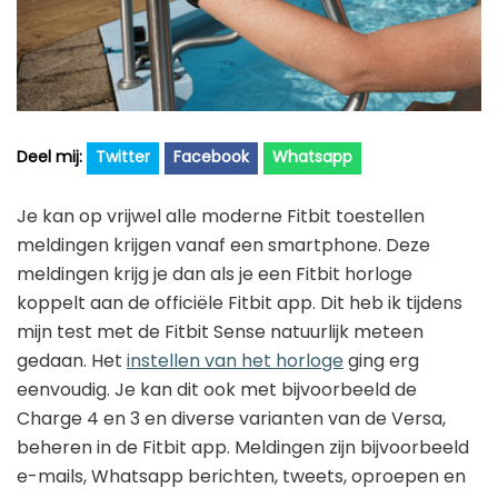
Golfhorloge
Apple
Accessoires
Fitbit
Nieuws
Vergelijk
Garmin
Persbericht
Huawei
Training
Twitter
Facebook
Whatsapp
Polar
Contact
Je kan op vrijwel alle moderne Fitbit toestellen
Samsung
meldingen krijgen vanaf een smartphone. Deze
Suunto
meldingen krijg je dan als je een Fitbit horloge
koppelt aan de officiële Fitbit app. Dit heb ik tijdens
Wahoo
mijn test met de Fitbit Sense natuurlijk meteen
Withings
gedaan. Het
instellen van het horloge
ging erg
Xiaomi
eenvoudig. Je kan dit ook met bijvoorbeeld de
Charge 4 en 3 en diverse varianten van de Versa,
beheren in de Fitbit app. Meldingen zijn bijvoorbeeld
e-mails, Whatsapp berichten, tweets, oproepen en