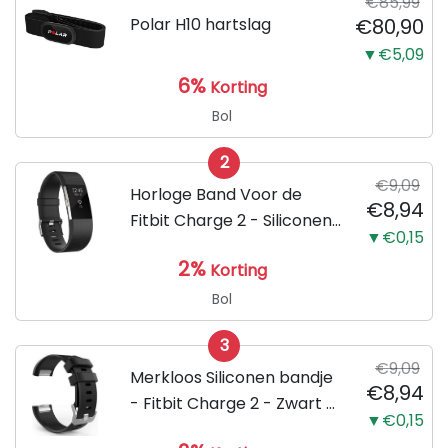
€85,99
Polar H10 hartslag
€80,90
▼€5,09
6%
Korting
Bol
2
€9,09
Horloge Band Voor de
€8,94
Fitbit Charge 2 - Siliconen
▼€0,15
Sport Zwart Watchband -
2%
Korting
Armband Large - Geschikt
voor de Activity Tracker /
Bol
Polsband / Strap Band /...
3
€9,09
Merkloos Siliconen bandje
€8,94
- Fitbit Charge 2 - Zwart -
▼€0,15
Small