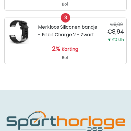
voor de Activity Tracker /
Bol
Polsband / Strap Band /...
3
€9,09
Merkloos Siliconen bandje
€8,94
- Fitbit Charge 2 - Zwart -
▼€0,15
Small
2%
Korting
Bol