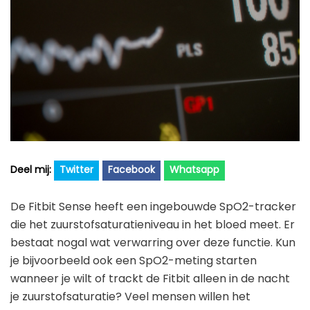
Golfhorloge
Apple
Accessoires
Fitbit
Nieuws
Vergelijk
Garmin
Persbericht
Huawei
Training
Polar
Contact
Samsung
Suunto
Twitter
Facebook
Whatsapp
Wahoo
De Fitbit Sense heeft een ingebouwde SpO2-tracker
Withings
die het zuurstofsaturatieniveau in het bloed meet. Er
Xiaomi
bestaat nogal wat verwarring over deze functie. Kun
je bijvoorbeeld ook een SpO2-meting starten
wanneer je wilt of trackt de Fitbit alleen in de nacht
je zuurstofsaturatie? Veel mensen willen het