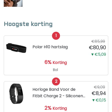
Hoogste korting
1
€85,99
Polar H10 hartslag
€80,90
▼€5,09
6%
Korting
Bol
2
€9,09
Horloge Band Voor de
€8,94
Fitbit Charge 2 - Siliconen
▼€0,15
Sport Zwart Watchband -
2%
Korting
Armband Large - Geschikt