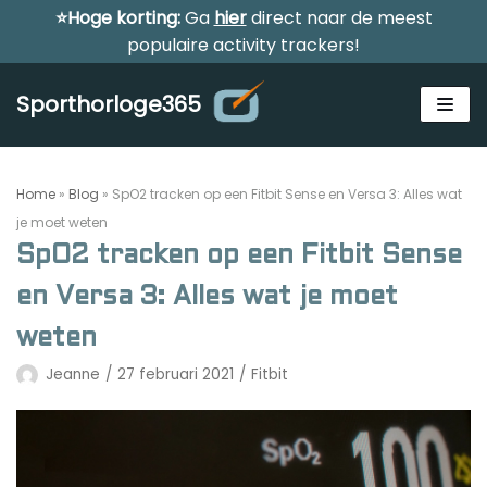
⭐Hoge korting:
Ga
hier
direct naar de meest
Meteen
populaire activity trackers!
naar
de
Sporthorloge365
inhoud
Home
»
Blog
»
SpO2 tracken op een Fitbit Sense en Versa 3: Alles wat
je moet weten
SpO2 tracken op een Fitbit Sense
Alle sporthorloges
en Versa 3: Alles wat je moet
Activity tracker
weten
Smartwatches
Jeanne
27 februari 2021
Fitbit
Reviews
Horloge voor kinderen
Gezondheidshorloge
Amazfit