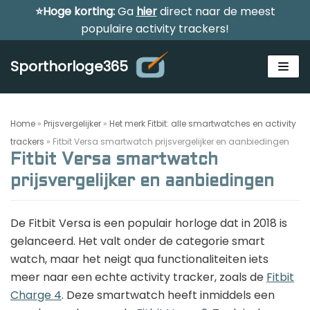
⭐Hoge korting:
Ga
hier
direct naar de meest
Meteen
populaire activity trackers!
naar
de
Sporthorloge365
inhoud
Home
»
Prijsvergelijker
»
Het merk Fitbit: alle smartwatches en activity
trackers
»
Fitbit Versa smartwatch prijsvergelijker en aanbiedingen
Fitbit Versa smartwatch
prijsvergelijker en aanbiedingen
Alle sporthorloges
Activity tracker
De Fitbit Versa is een populair horloge dat in 2018 is
Smartwatches
gelanceerd. Het valt onder de categorie smart
Reviews
watch, maar het neigt qua functionaliteiten iets
Horloge voor kinderen
meer naar een echte activity tracker, zoals de
Fitbit
Gezondheidshorloge
Charge 4
. Deze smartwatch heeft inmiddels een
Amazfit