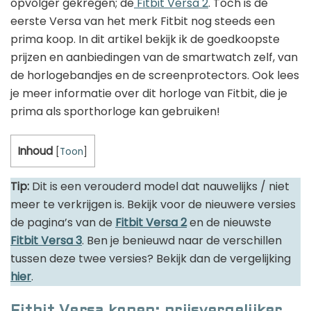
opvolger gekregen; de
Fitbit Versa 2
. Toch is de
Golfhorloge
Apple
eerste Versa van het merk Fitbit nog steeds een
Accessoires
Fitbit
prima koop. In dit artikel bekijk ik de goedkoopste
Nieuws
Vergelijk
prijzen en aanbiedingen van de smartwatch zelf, van
Garmin
Persbericht
de horlogebandjes en de screenprotectors. Ook lees
Huawei
Training
je meer informatie over dit horloge van Fitbit, die je
prima als sporthorloge kan gebruiken!
Polar
Contact
Samsung
Inhoud
[
Toon
]
Suunto
Tip:
Dit is een verouderd model dat nauwelijks / niet
Wahoo
meer te verkrijgen is. Bekijk voor de nieuwere versies
Withings
de pagina’s van de
Fitbit Versa 2
en de nieuwste
Fitbit Versa 3
. Ben je benieuwd naar de verschillen
Xiaomi
tussen deze twee versies? Bekijk dan de vergelijking
hier
.