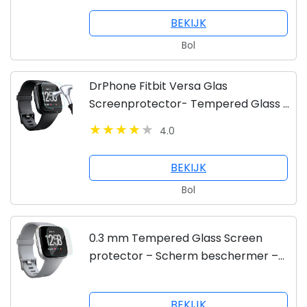
BEKIJK
Bol
DrPhone Fitbit Versa Glas
Screenprotector- Tempered Glass -
Glazen Gehard Transparant 9H 2.5D
4.0
- Screen Protector
BEKIJK
Bol
0.3 mm Tempered Glass Screen
protector – Scherm beschermer –
Extra sterk 9H - Geschikt voor Fitbit
Versa
BEKIJK