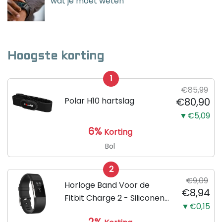
wat je moet weten
Hoogste korting
1
€85,99
Polar H10 hartslag
€80,90
▼€5,09
6%
Korting
Bol
2
€9,09
Horloge Band Voor de
€8,94
Fitbit Charge 2 - Siliconen
▼€0,15
Sport Zwart Watchband -
2%