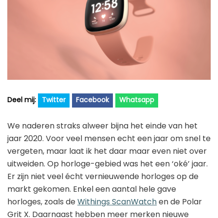
Golfhorloge
Apple
Accessoires
Fitbit
Nieuws
Vergelijk
Garmin
Persbericht
Huawei
Training
Polar
Contact
Samsung
Twitter
Facebook
Whatsapp
Suunto
We naderen straks alweer bijna het einde van het
Wahoo
jaar 2020. Voor veel mensen echt een jaar om snel te
vergeten, maar laat ik het daar maar even niet over
Withings
uitweiden. Op horloge-gebied was het een ‘oké’ jaar.
Xiaomi
Er zijn niet veel écht vernieuwende horloges op de
markt gekomen. Enkel een aantal hele gave
horloges, zoals de
Withings ScanWatch
en de Polar
Grit X. Daarnaast hebben meer merken nieuwe