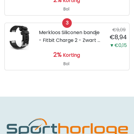
Korting
Armband Large - Geschikt
voor de Activity Tracker /
Bol
Polsband / Strap Band /...
3
€9,09
Merkloos Siliconen bandje
€8,94
- Fitbit Charge 2 - Zwart -
▼€0,15
Small
2%
Korting
Bol