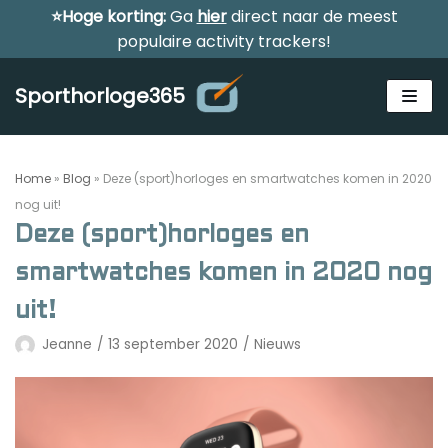
⭐Hoge korting:
Ga
hier
direct naar de meest
Meteen
populaire activity trackers!
naar
de
Sporthorloge365
inhoud
Home
»
Blog
»
Deze (sport)horloges en smartwatches komen in 2020
nog uit!
Deze (sport)horloges en
Alle sporthorloges
smartwatches komen in 2020 nog
Activity tracker
uit!
Smartwatches
Jeanne
13 september 2020
Nieuws
Reviews
Horloge voor kinderen
Gezondheidshorloge
Amazfit