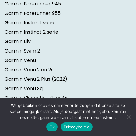
Garmin Forerunner 945
Garmin Forerunner 955
Garmin Instinct serie
Garmin Instinct 2 serie
Garmin Lily
Garmin Swim 2
Garmin Venu
Garmin Venu 2 en 2s
Garmin Venu 2 Plus
(2022)
Garmin Venu Sq
Garmin Vivoactive 4 en 4s
We gebruiken cookies om ervoor te zorgen dat onze site zo
Garmin Vivofit jr. 2
soepel mogelijk draait. Als je doorgaat met het gebruiken van
Garmin Vivomove 3 serie
deze site, gaan we ervan uit dat je ermee instemt.
Garmin vívomove Sport
(2022)
Ok
Privacybeleid