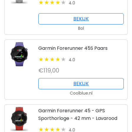
4.0
BEKIJK
Bol
Garmin Forerunner 45S Paars
4.0
€119,00
BEKIJK
Coolblue.nl
Garmin Forerunner 45 - GPS
Sporthorloge - 42 mm - Lavarood
4.0