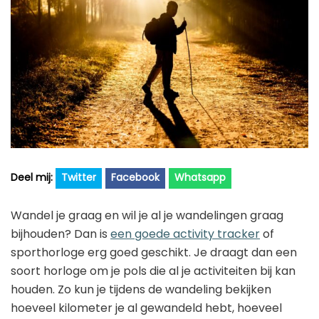
Golfhorloge
Apple
Accessoires
Fitbit
Nieuws
Vergelijk
Garmin
Persbericht
Huawei
Training
Polar
Contact
Samsung
Suunto
Twitter
Facebook
Whatsapp
Wahoo
Wandel je graag en wil je al je wandelingen graag
Withings
bijhouden? Dan is
een goede activity tracker
of
Xiaomi
sporthorloge erg goed geschikt. Je draagt dan een
soort horloge om je pols die al je activiteiten bij kan
houden. Zo kun je tijdens de wandeling bekijken
hoeveel kilometer je al gewandeld hebt, hoeveel