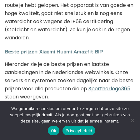
route je hebt gelopen. Het apparaat is van goede en
hoge kwaliteit, gaat niet snel stuk en is nog eens
waterdicht ook wegens de IP68 certificering
(stofdicht en waterdicht). Zo kun je ook in de regen
wandelen.
Beste prijzen Xiaomi Huami Amazfit BIP
Hieronder zie je de beste prijzen en laatste
aanbiedingen in de Nederlandse webwinkels. Onze
servers en systemen zoeken dagelijks naar de beste
prijzen voor alle producten die op
Sporthorloge365
staan weergeven.
We gebruiken cookies om ervoor te zorgen dat onze site zo
Xiaomi Huami Amazfit BIP -
soepel mogelijk draait. Als je doorgaat met het gebruiken van
Smartwatch - Zwart
deze site, gaan we ervan uit dat je ermee instemt.
Ok
Privacybeleid
4.0