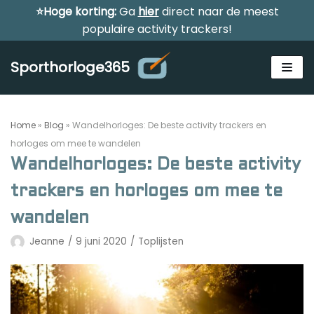
⭐Hoge korting:
Ga
hier
direct naar de meest
Meteen
populaire activity trackers!
naar
de
Sporthorloge365
inhoud
Home
»
Blog
»
Wandelhorloges: De beste activity trackers en
horloges om mee te wandelen
Wandelhorloges: De beste activity
Alle sporthorloges
trackers en horloges om mee te
Activity tracker
wandelen
Smartwatches
Jeanne
9 juni 2020
Toplijsten
Reviews
Horloge voor kinderen
Gezondheidshorloge
Amazfit