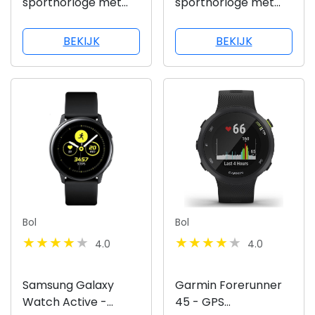
sporthorloge met
sporthorloge met
GPS - Horloges
GPS - Horloges
BEKIJK
BEKIJK
Bol
Bol
4.0
4.0
Samsung Galaxy
Garmin Forerunner
Watch Active -
45 - GPS