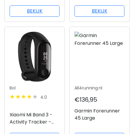
Zwart
Sporthorloge met
hartslagsensor - 42
BEKIJK
BEKIJK
mm - Zwart
Bol
All4running.nl
4.0
€136,95
Garmin Forerunner
Xiaomi Mi Band 3 -
45 Large
Activity Tracker -
Zwart -