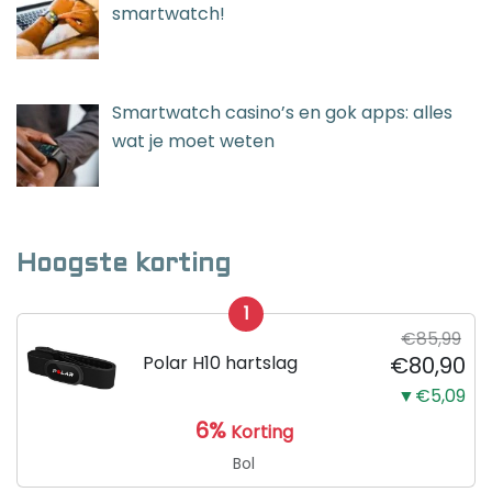
smartwatch!
Smartwatch casino’s en gok apps: alles
wat je moet weten
Hoogste korting
1
€85,99
Polar H10 hartslag
€80,90
▼€5,09
6%
Korting
Bol