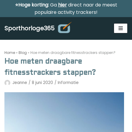
⭐Hoge korting:
Ga
hier
direct naar de meest
Meteen
populaire activity trackers!
naar
de
Sporthorloge365
inhoud
Home
»
Blog
»
Hoe meten draagbare fitnesstrackers stappen?
Hoe meten draagbare
fitnesstrackers stappen?
Alle sporthorloges
Jeanne
8 juni 2020
Informatie
Activity tracker
Smartwatches
Reviews
Horloge voor kinderen
Gezondheidshorloge
Amazfit