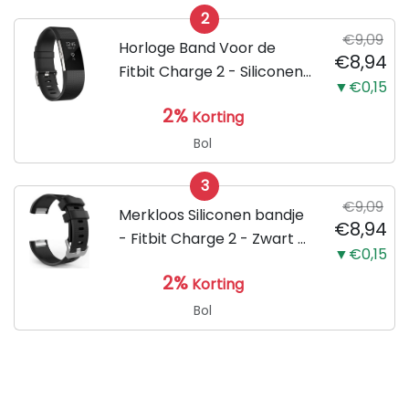
2
€9,09
Horloge Band Voor de
€8,94
Fitbit Charge 2 - Siliconen
▼€0,15
Sport Zwart Watchband -
2%
Korting
Armband Large - Geschikt
voor de Activity Tracker /
Bol
Polsband / Strap Band /...
3
€9,09
Merkloos Siliconen bandje
€8,94
- Fitbit Charge 2 - Zwart -
▼€0,15
Small
2%
Korting
Bol