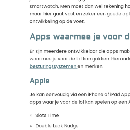
smartwatch. Men moet dan wel rekening h
maar hier gaat vast en zeker een goede oplo
ontwikkeling op de voet.
Apps waarmee je voor d
Er zijn meerdere ontwikkelaar die apps ma
waarmee je voor de lol kan gokken. Hieronde
besturingssystemen
en merken.
Apple
Je kan eenvoudig via een iPhone of iPad Ap
apps waar je voor de lol kan spelen op een 
Slots Time
Double Luck Nudge