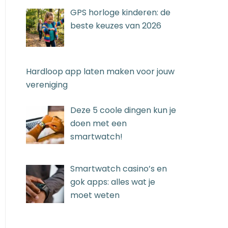
GPS horloge kinderen: de
beste keuzes van 2026
Hardloop app laten maken voor jouw
vereniging
Deze 5 coole dingen kun je
doen met een
smartwatch!
Smartwatch casino’s en
gok apps: alles wat je
moet weten