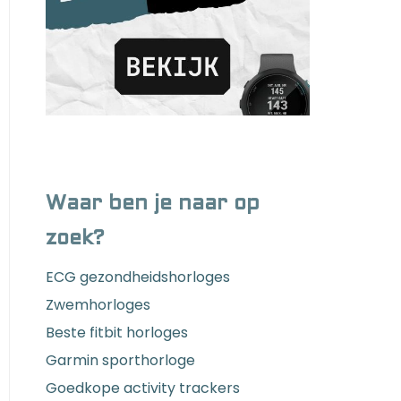
Waar ben je naar op
zoek?
ECG gezondheidshorloges
Zwemhorloges
Beste fitbit horloges
Garmin sporthorloge
Goedkope activity trackers