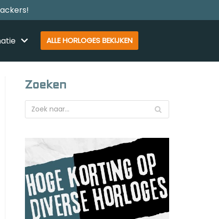
rackers!
atie
ALLE HORLOGES BEKIJKEN
Zoeken