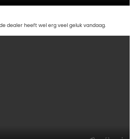
r de dealer heeft wel erg veel geluk vandaag.