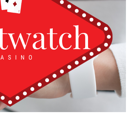
Golfhorloge
Apple
Accessoires
Fitbit
Nieuws
Vergelijk
Garmin
Persbericht
Huawei
Training
Polar
Contact
Samsung
Suunto
Wahoo
Withings
Xiaomi