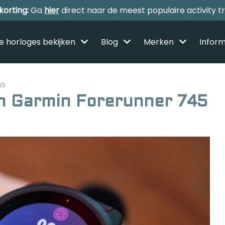
korting:
Ga
hier
direct naar de meest populaire activity t
le horloges bekijken
Blog
Merken
Inform
45
 Garmin Forerunner 745
Alle sporthorloges
Activity tracker
Smartwatches
Reviews
Horloge voor kinderen
Gezondheidshorloge
Amazfit