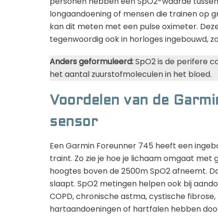
personen hebben een SpO2-waarde tussen 
longaandoening of mensen die trainen op 
kan dit meten met een pulse oximeter. Deze
tegenwoordig ook in horloges ingebouwd, z
Anders geformuleerd:
SpO2 is de perifere ca
het aantal zuurstofmoleculen in het bloed.
Voordelen van de Garm
sensor
Een Garmin Foreunner 745 heeft een ingebo
traint. Zo zie je hoe je lichaam omgaat met 
hoogtes boven de 2500m SpO2 afneemt. Daarn
slaapt. SpO2 metingen helpen ook bij aando
COPD, chronische astma, cystische fibrose,
hartaandoeningen of hartfalen hebben doo