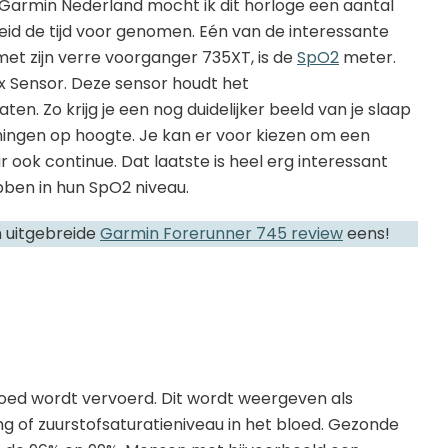
armin Nederland mocht ik dit horloge een aantal
reid de tijd voor genomen. Eén van de interessante
et zijn verre voorganger 735XT, is de
SpO2
meter.
x Sensor. Deze sensor houdt het
ten. Zo krijg je een nog duidelijker beeld van je slaap
iningen op hoogte. Je kan er voor kiezen om een
r ook continue. Dat laatste is heel erg interessant
bben in hun SpO2 niveau.
n uitgebreide
Garmin Forerunner 745 review
eens!
bloed wordt vervoerd. Dit wordt weergeven als
g of zuurstofsaturatieniveau in het bloed. Gezonde