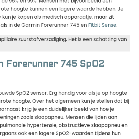
de 96% en 99%. Mensen met bijvoorbeeld een
grote hoogte kunnen een lagere waarde hebben. Je
 kun je kopen als medisch apparaatje, maar zit
oals in de Garmin Forerunner 745 en
Fitbit Sense
.
pillaire zuurstofverzadiging. Het is een schatting van
in Forerunner 745 SpO2
uwde SpO2 sensor. Erg handig voor als je op hoogte
grote hoogte. Over het algemeen kun je stellen dat bij
aast krijg je een duidelijker beeld van hoe je
eningen zoals slaapapneu. Mensen die lijden aan
 pulmonale hypertensie, obstructieve slaapapneu en
rgaans ook een lagere SpO2-waarden tijdens hun