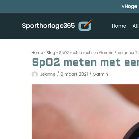
⭐Hoge 
Meteen
naar
de
Sporthorloge365
Home
Al
inhoud
Home
»
Blog
»
SpO2 meten met een Garmin Forerunner 7
SpO2 meten met een
Jeanne
9 maart 2021
Garmin