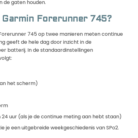
in de gaten houden.
n Garmin Forerunner 745?
 Forerunner 745 op twee manieren meten continue
ng geeft de hele dag door inzicht in de
r batterij. In de standaardinstellingen
volgt:
van het scherm)
herm
 24 uur (als je de continue meting aan hebt staan)
zie je een uitgebreide weekgeschiedenis van SPo2.