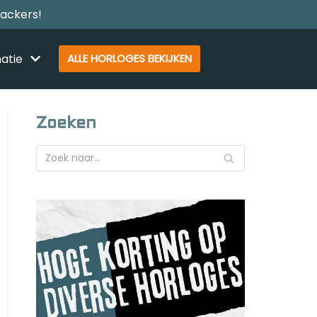
rackers!
atie
ALLE HORLOGES BEKIJKEN
Zoeken