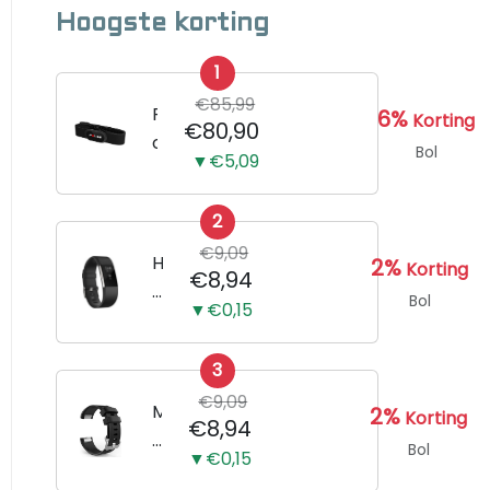
Hoogste korting
1
€85,99
P
6%
Korting
€80,90
o
Bol
▼€5,09
l
a
2
r
€9,09
H
H
2%
Korting
€8,94
1
o
Bol
▼€0,15
0
r
h
l
a
3
o
r
€9,09
g
M
2%
Korting
€8,94
t
e
e
Bol
s
▼€0,15
B
r
l