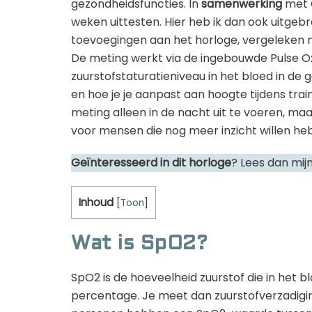
gezondheidsfuncties. In
samenwerking
met G
weken uittesten. Hier heb ik dan ook uitgeb
toevoegingen aan het horloge, vergeleken m
De meting werkt via de ingebouwde Pulse O
zuurstofstaturatieniveau in het bloed in de ga
en hoe je je aanpast aan hoogte tijdens tra
meting alleen in de nacht uit te voeren, maa
voor mensen die nog meer inzicht willen he
Geïnteresseerd in dit horloge
? Lees dan mij
Inhoud
[
Toon
]
Wat is SpO2?
SpO2 is de hoeveelheid zuurstof die in het 
percentage. Je meet dan zuurstofverzadigin