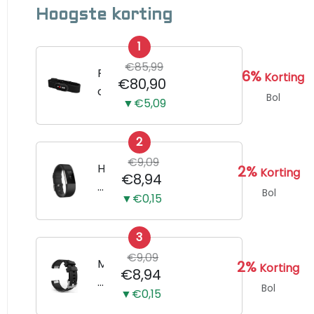
Hoogste korting
1
€85,99
P
6%
Korting
€80,90
o
Bol
▼€5,09
l
a
2
r
€9,09
H
H
2%
Korting
€8,94
1
o
Bol
▼€0,15
0
r
h
l
a
3
o
r
€9,09
g
M
2%
Korting
€8,94
t
e
e
Bol
s
▼€0,15
B
r
l