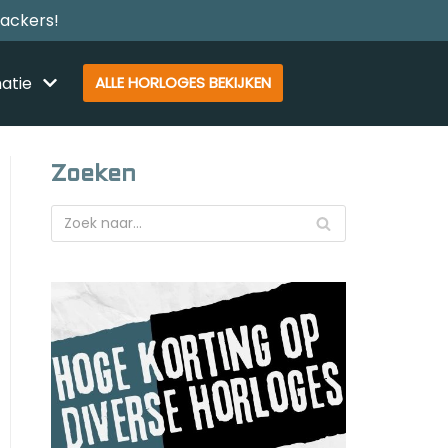
rackers!
atie
ALLE HORLOGES BEKIJKEN
Zoeken