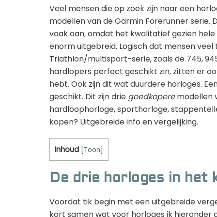
Veel mensen die op zoek zijn naar een horl
modellen van de Garmin Forerunner serie. Di
vaak aan, omdat het kwalitatief gezien hele 
enorm uitgebreid. Logisch dat mensen veel tw
Triathlon/multisport-serie, zoals de 745, 94
hardlopers perfect geschikt zin, zitten er oo
hebt. Ook zijn dit wat duurdere horloges. Ee
geschikt. Dit zijn drie
goedkopere
modellen v
hardloophorloge, sporthorloge, stappentell
kopen? Uitgebreide info en vergelijking.
Inhoud
[
Toon
]
De drie horloges in het 
Voordat tik begin met een uitgebreide vergel
kort samen wat voor horloges ik hieronder g