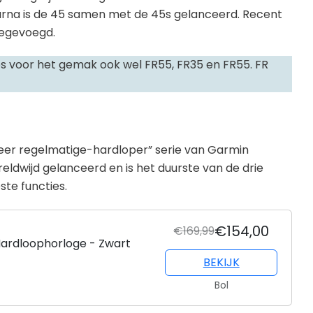
aarna is de 45 samen met de 45s gelanceerd. Recent
oegevoegd.
ges voor het gemak ook wel FR55, FR35 en FR55. FR
“zeer regelmatige-hardloper” serie van Garmin
reldwijd gelanceerd en is het duurste van de drie
ste functies.
€154,00
€169,99
Hardloophorloge - Zwart
BEKIJK
Bol