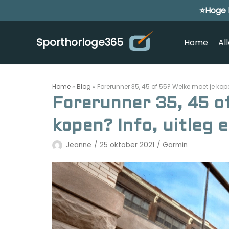
⭐Hoge 
Meteen
naar
de
Sporthorloge365
Home
Al
inhoud
Home
»
Blog
»
Forerunner 35, 45 of 55? Welke moet je kopen
Forerunner 35, 45 o
kopen? Info, uitleg e
Jeanne
25 oktober 2021
Garmin