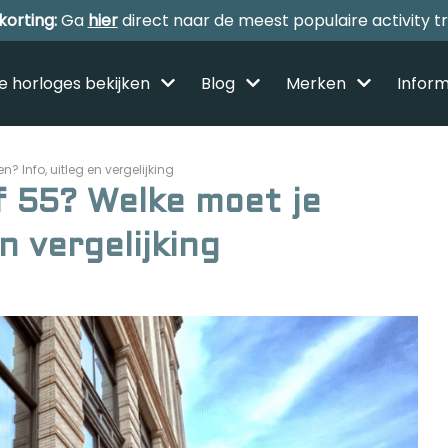
korting:
Ga
hier
direct naar de meest populaire activity t
le horloges bekijken
Blog
Merken
Inform
? Info, uitleg en vergelijking
f 55? Welke moet je
n vergelijking
Alle sporthorloges
Activity tracker
Smartwatches
Reviews
Horloge voor kinderen
Gezondheidshorloge
Amazfit