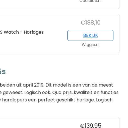
Coolblue.nl
€188,10
S Watch - Horloges
BEKIJK
Wiggle.nl
5s
den uit april 2019. Dit model is een van de meest
eweest. Logisch ook. Qua prijs, kwaliteit en functies
 hardlopers een perfect geschikt horloge. Logisch
€139,95