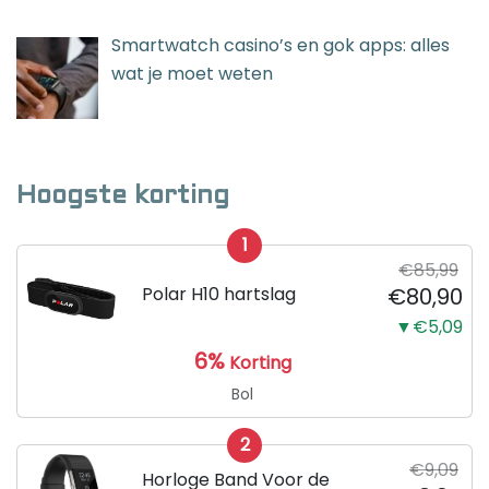
Smartwatch casino’s en gok apps: alles
wat je moet weten
Hoogste korting
1
€85,99
Polar H10 hartslag
€80,90
▼€5,09
6%
Korting
Bol
2
€9,09
Horloge Band Voor de