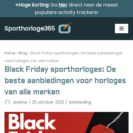
⭐Hoge korting:
Ga
hier
direct naar de meest
Meteen
populaire activity trackers!
naar
de
Sporthorloge365
inhoud
Home
»
Blog
»
Black Friday sporthorloges: De beste aanbiedingen
voor horloges van alle merken
Black Friday sporthorloges: De
Alle sporthorloges
beste aanbiedingen voor horloges
Activity tracker
van alle merken
Smartwatches
Jeanne
25 oktober 2021
Aanbieding
Reviews
Horloge voor kinderen
Gezondheidshorloge
Amazfit