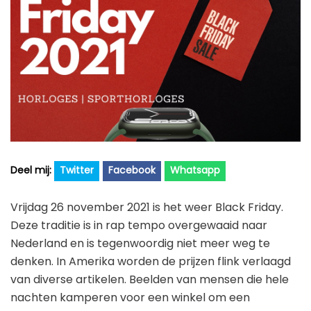
Golfhorloge
Apple
Accessoires
Fitbit
Nieuws
Vergelijk
Garmin
Persbericht
Huawei
Training
Polar
Contact
Samsung
Suunto
Twitter
Facebook
Whatsapp
Wahoo
Vrijdag 26 november 2021 is het weer Black Friday.
Withings
Deze traditie is in rap tempo overgewaaid naar
Xiaomi
Nederland en is tegenwoordig niet meer weg te
denken. In Amerika worden de prijzen flink verlaagd
van diverse artikelen. Beelden van mensen die hele
nachten kamperen voor een winkel om een