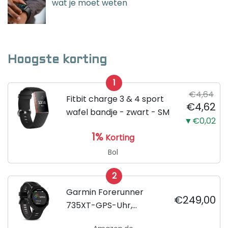
wat je moet weten
Hoogste korting
1
€4,64
Fitbit charge 3 & 4 sport
€4,62
wafel bandje - zwart - SM
▼€0,02
1%
Korting
Bol
2
Garmin Forerunner
€249,00
735XT-GPS-Uhr,
schwarz/grau, M, 010-