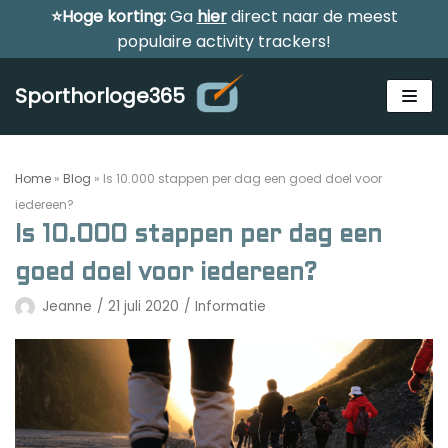
⭐Hoge korting:
Ga
hier
direct naar de meest
Meteen
populaire activity trackers!
naar
de
Sporthorloge365
inhoud
Home
»
Blog
»
Is 10.000 stappen per dag een goed doel voor
iedereen?
Is 10.000 stappen per dag een
Alle sporthorloges
goed doel voor iedereen?
Activity tracker
Jeanne
21 juli 2020
Informatie
Smartwatches
Reviews
Horloge voor kinderen
Gezondheidshorloge
Amazfit