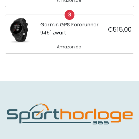
Amazon.de
01614-06
3
Garmin GPS Forerunner
€515,00
945" zwart
Amazon.de