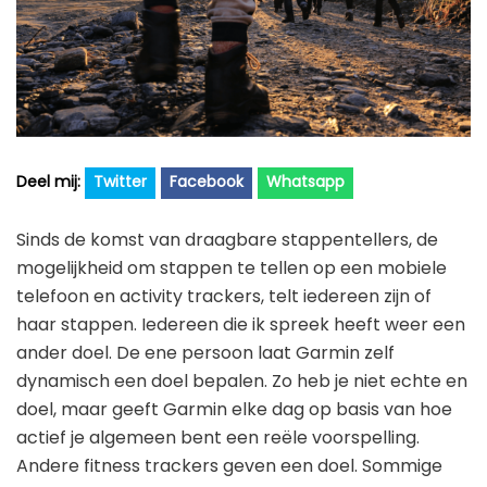
Golfhorloge
Apple
Accessoires
Fitbit
Nieuws
Vergelijk
Garmin
Persbericht
Huawei
Training
Polar
Twitter
Facebook
Whatsapp
Contact
Samsung
Sinds de komst van draagbare stappentellers, de
Suunto
mogelijkheid om stappen te tellen op een mobiele
telefoon en activity trackers, telt iedereen zijn of
Wahoo
haar stappen. Iedereen die ik spreek heeft weer een
Withings
ander doel. De ene persoon laat Garmin zelf
Xiaomi
dynamisch een doel bepalen. Zo heb je niet echte en
doel, maar geeft Garmin elke dag op basis van hoe
actief je algemeen bent een reële voorspelling.
Andere fitness trackers geven een doel. Sommige