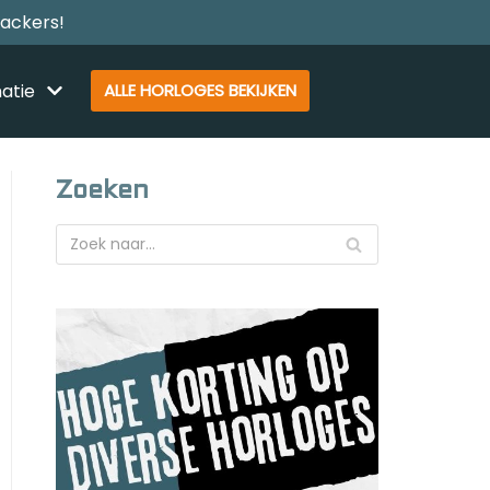
rackers!
atie
ALLE HORLOGES BEKIJKEN
Zoeken