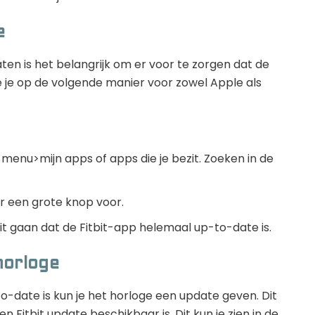
e
ten is het belangrijk om er voor te zorgen dat de
e je op de volgende manier voor zowel Apple als
r menu>mijn apps of apps die je bezit. Zoeken in de
er een grote knop voor.
it gaan dat de Fitbit-app helemaal up-to-date is.
horloge
to-date is kun je het horloge een update geven. Dit
n Fitbit update beschikbaar is. Dit kun je zien in de