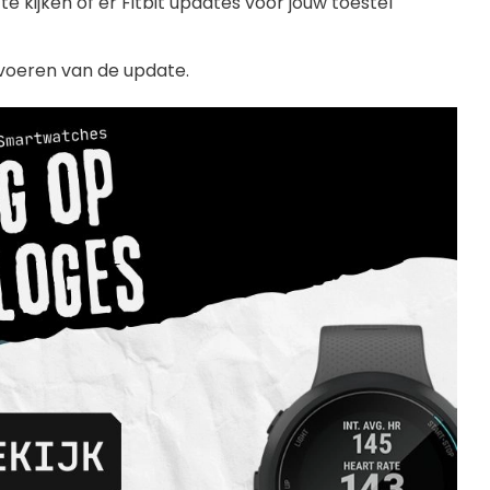
e kijken of er Fitbit updates voor jouw toestel
tvoeren van de update.