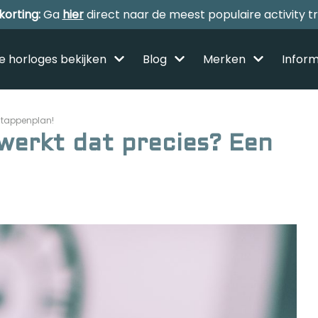
korting:
Ga
hier
direct naar de meest populaire activity t
le horloges bekijken
Blog
Merken
Inform
 stappenplan!
 werkt dat precies? Een
Alle sporthorloges
Activity tracker
Smartwatches
Reviews
Horloge voor kinderen
Gezondheidshorloge
Amazfit