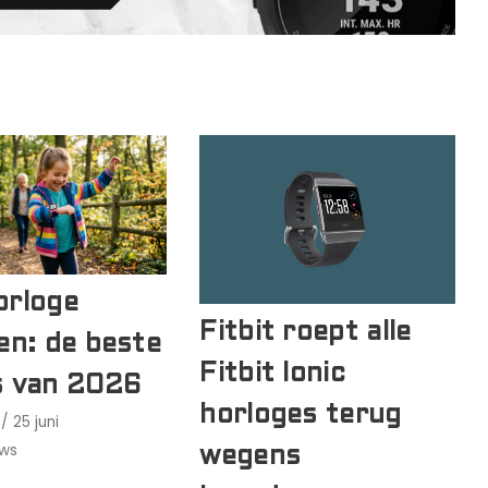
orloge
Fitbit roept alle
en: de beste
Fitbit Ionic
s van 2026
horloges terug
25 juni
ws
wegens