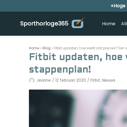
⭐Hoge 
Meteen
naar
de
Sporthorloge365
Home
Al
inhoud
Home
»
Blog
»
Fitbit updaten, hoe werkt dat precies? Een
Fitbit updaten, hoe
stappenplan!
Jeanne
12 februari 2020
Fitbit
,
Nieuws