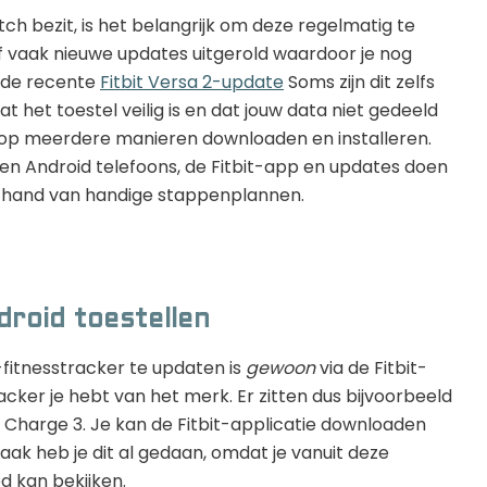
tch bezit, is het belangrijk om deze regelmatig te
jf vaak nieuwe updates uitgerold waardoor je nog
s de recente
Fitbit Versa 2-update
Soms zijn dit zelfs
t het toestel veilig is en dat jouw data niet gedeeld
 op meerdere manieren downloaden en installeren.
en Android telefoons, de Fitbit-app en updates doen
e hand van handige stappenplannen.
droid toestellen
fitnesstracker te updaten is
gewoon
via de Fitbit-
acker je hebt van het merk. Er zitten dus bijvoorbeeld
 Charge 3. Je kan de Fitbit-applicatie downloaden
ak heb je dit al gedaan, omdat je vanuit deze
d kan bekijken.