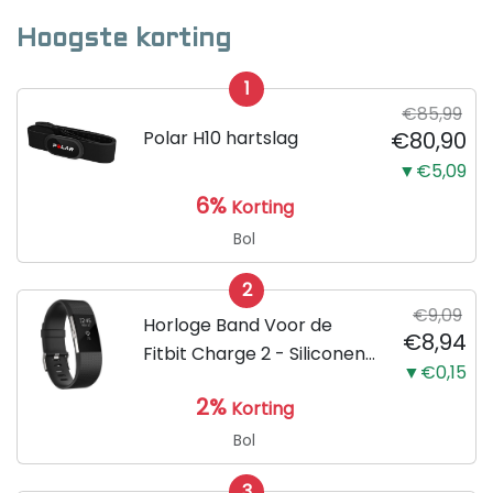
Hoogste korting
1
€85,99
Polar H10 hartslag
€80,90
▼€5,09
6%
Korting
Bol
2
€9,09
Horloge Band Voor de
€8,94
Fitbit Charge 2 - Siliconen
▼€0,15
Sport Zwart Watchband -
2%
Korting
Armband Large - Geschikt
voor de Activity Tracker /
Bol
Polsband / Strap Band /...
3