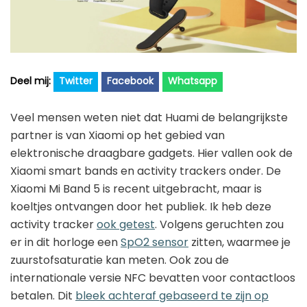
Golfhorloge
Apple
Accessoires
Fitbit
Nieuws
Vergelijk
Garmin
Persbericht
Twitter
Facebook
Whatsapp
Huawei
Training
Polar
Contact
Veel mensen weten niet dat Huami de belangrijkste
partner is van Xiaomi op het gebied van
Samsung
elektronische draagbare gadgets. Hier vallen ook de
Suunto
Xiaomi smart bands en activity trackers onder. De
Xiaomi Mi Band 5 is recent uitgebracht, maar is
Wahoo
koeltjes ontvangen door het publiek. Ik heb deze
Withings
activity tracker
ook getest
. Volgens geruchten zou
Xiaomi
er in dit horloge een
SpO2 sensor
zitten, waarmee je
zuurstofsaturatie kan meten. Ook zou de
internationale versie NFC bevatten voor contactloos
betalen. Dit
bleek achteraf gebaseerd te zijn op