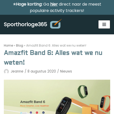
⭐Hoge korting:
Ga
hier
direct naar de meest
Meteen
populaire activity trackers!
naar
de
Sporthorloge365
inhoud
Home
»
Blog
»
Amazfit Band 6: Alles wat we nu weten!
Amazfit Band 6: Alles wat we nu
weten!
Alle sporthorloges
Jeanne
8 augustus 2020
Nieuws
Activity tracker
Smartwatches
Reviews
Horloge voor kinderen
Gezondheidshorloge
Amazfit