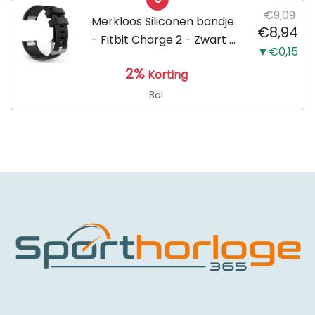
€9,09
Merkloos Siliconen bandje
€8,94
- Fitbit Charge 2 - Zwart -
▼€0,15
Small
2%
Korting
Bol