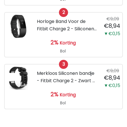
2
€9,09
Horloge Band Voor de
€8,94
Fitbit Charge 2 - Siliconen
▼€0,15
Sport Zwart Watchband -
2%
Korting
Armband Large - Geschikt
voor de Activity Tracker /
Bol
Polsband / Strap Band /...
3
€9,09
Merkloos Siliconen bandje
€8,94
- Fitbit Charge 2 - Zwart -
▼€0,15
Small
2%
Korting
Bol