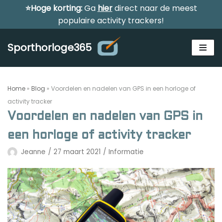
⭐Hoge korting:
Ga
hier
direct naar de meest
Meteen
populaire activity trackers!
naar
de
Sporthorloge365
inhoud
Home
»
Blog
»
Voordelen en nadelen van GPS in een horloge of
activity tracker
Voordelen en nadelen van GPS in
Alle sporthorloges
een horloge of activity tracker
Activity tracker
Jeanne
27 maart 2021
Informatie
Smartwatches
Reviews
Horloge voor kinderen
Gezondheidshorloge
Amazfit