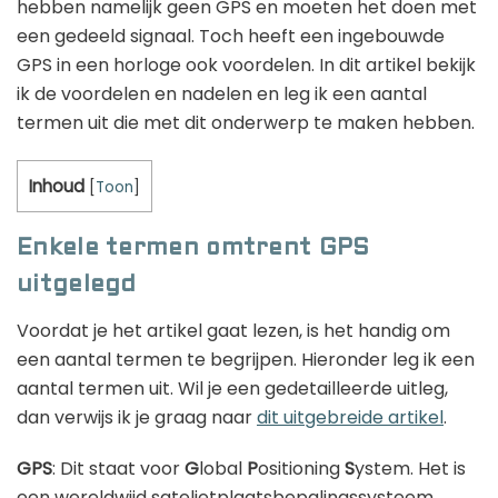
hebben namelijk geen GPS en moeten het doen met
een gedeeld signaal. Toch heeft een ingebouwde
GPS in een horloge ook voordelen. In dit artikel bekijk
ik de voordelen en nadelen en leg ik een aantal
termen uit die met dit onderwerp te maken hebben.
Inhoud
[
Toon
]
Enkele termen omtrent GPS
uitgelegd
Voordat je het artikel gaat lezen, is het handig om
een aantal termen te begrijpen. Hieronder leg ik een
aantal termen uit. Wil je een gedetailleerde uitleg,
dan verwijs ik je graag naar
dit uitgebreide artikel
.
GPS
: Dit staat voor
G
lobal
P
ositioning
S
ystem. Het is
een wereldwijd satelietplaatsbepalingssysteem.