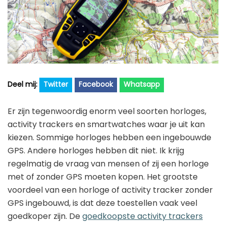
Golfhorloge
Apple
Accessoires
Fitbit
Nieuws
Vergelijk
Garmin
Persbericht
Huawei
Training
Polar
Twitter
Facebook
Whatsapp
Contact
Samsung
Er zijn tegenwoordig enorm veel soorten horloges,
Suunto
activity trackers en smartwatches waar je uit kan
kiezen. Sommige horloges hebben een ingebouwde
Wahoo
GPS. Andere horloges hebben dit niet. Ik krijg
Withings
regelmatig de vraag van mensen of zij een horloge
Xiaomi
met of zonder GPS moeten kopen. Het grootste
voordeel van een horloge of activity tracker zonder
GPS ingebouwd, is dat deze toestellen vaak veel
goedkoper zijn. De
goedkoopste activity trackers