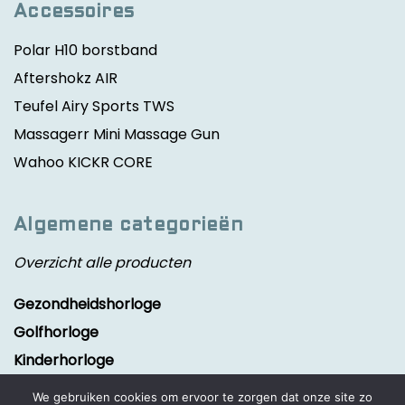
Accessoires
Polar H10 borstband
Aftershokz AIR
Teufel Airy Sports TWS
Massagerr Mini Massage Gun
Wahoo KICKR CORE
Algemene categorieën
Overzicht alle producten
Gezondheidshorloge
Golfhorloge
Kinderhorloge
Smartwatch
We gebruiken cookies om ervoor te zorgen dat onze site zo