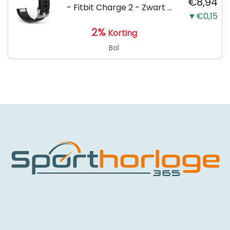
€8,94
- Fitbit Charge 2 - Zwart -
▼€0,15
Small
2%
Korting
Bol