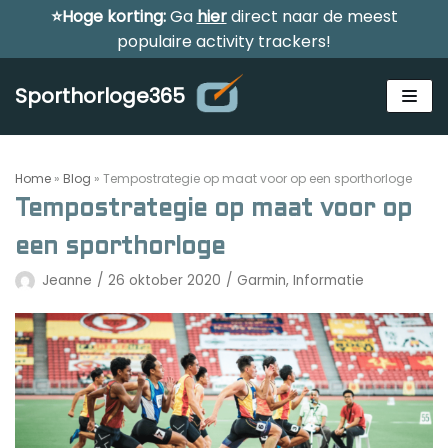
⭐Hoge korting:
Ga
hier
direct naar de meest
Meteen
populaire activity trackers!
naar
de
Sporthorloge365
inhoud
Home
»
Blog
»
Tempostrategie op maat voor op een sporthorloge
Tempostrategie op maat voor op
een sporthorloge
Alle sporthorloges
Jeanne
26 oktober 2020
Garmin
,
Informatie
Activity tracker
Smartwatches
Reviews
Horloge voor kinderen
Gezondheidshorloge
Amazfit