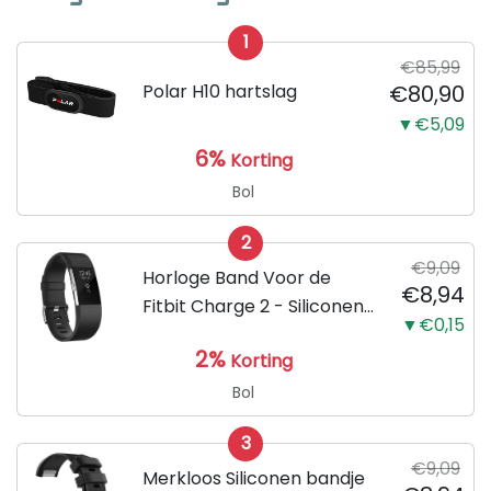
1
€85,99
Polar H10 hartslag
€80,90
▼€5,09
6%
Korting
Bol
2
€9,09
Horloge Band Voor de
€8,94
Fitbit Charge 2 - Siliconen
▼€0,15
Sport Zwart Watchband -
2%
Korting
Armband Large - Geschikt
voor de Activity Tracker /
Bol
Polsband / Strap Band /...
3
€9,09
Merkloos Siliconen bandje