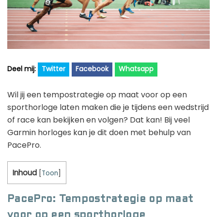
Golfhorloge
Apple
Accessoires
Fitbit
Nieuws
Vergelijk
Garmin
Persbericht
Huawei
Training
Twitter
Facebook
Whatsapp
Polar
Contact
Wil jij een tempostrategie op maat voor op een
Samsung
sporthorloge laten maken die je tijdens een wedstrijd
Suunto
of race kan bekijken en volgen? Dat kan! Bij veel
Garmin horloges kan je dit doen met behulp van
Wahoo
PacePro.
Withings
Xiaomi
Inhoud
[
Toon
]
PacePro: Tempostrategie op maat
voor op een sporthorloge