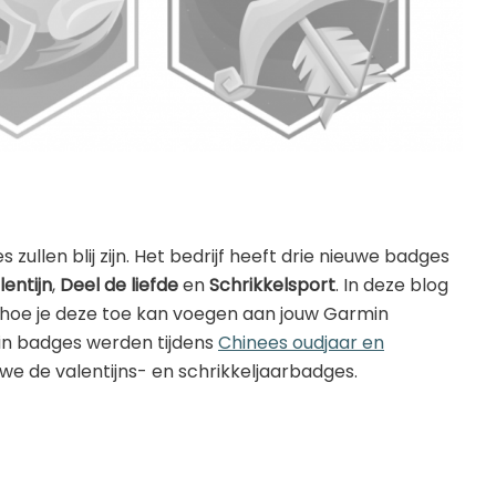
Golfhorloge
Apple
Accessoires
Fitbit
Nieuws
Vergelijk
Garmin
Persbericht
Huawei
Training
Polar
Contact
Samsung
llen blij zijn. Het bedrijf heeft drie nieuwe badges
Suunto
lentijn
,
Deel de liefde
en
Schrikkelsport
. In deze blog
Wahoo
e hoe je deze toe kan voegen aan jouw Garmin
in badges werden tijdens
Chinees oudjaar en
Withings
we de valentijns- en schrikkeljaarbadges.
Xiaomi