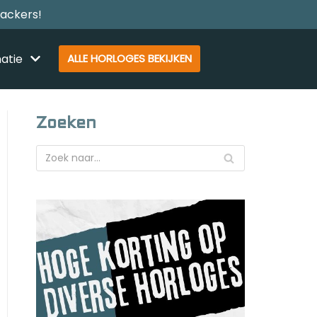
rackers!
atie
ALLE HORLOGES BEKIJKEN
Zoeken