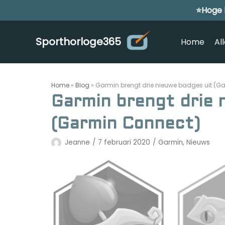
⭐Hoge 
Meteen
naar
de
Sporthorloge365
Home
Al
inhoud
Home
»
Blog
»
Garmin brengt drie nieuwe badges uit (G
Garmin brengt drie 
(Garmin Connect)
Jeanne
7 februari 2020
Garmin
,
Nieuws