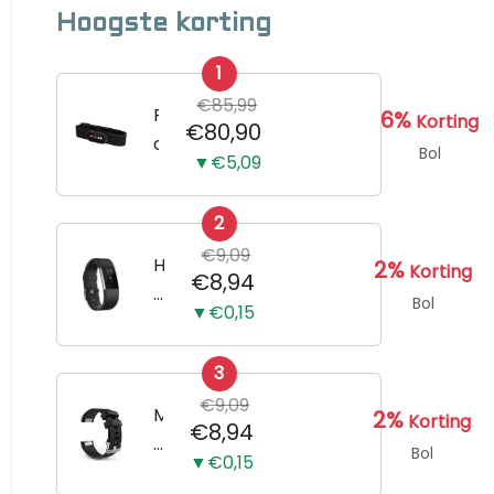
Hoogste korting
1
€85,99
P
6%
Korting
€80,90
o
Bol
▼€5,09
l
a
2
r
€9,09
H
H
2%
Korting
€8,94
1
o
Bol
▼€0,15
0
r
h
l
a
3
o
r
€9,09
g
M
2%
Korting
€8,94
t
e
e
Bol
s
▼€0,15
B
r
l