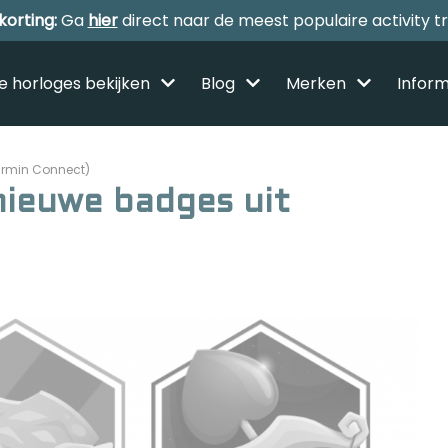
korting:
Ga
hier
direct naar de meest populaire activity t
le horloges bekijken
Blog
Merken
Inform
armin Connect)
nieuwe badges uit
Alle sporthorloges
Activity tracker
Smartwatches
Reviews
Horloge voor kinderen
Gezondheidshorloge
Amazfit