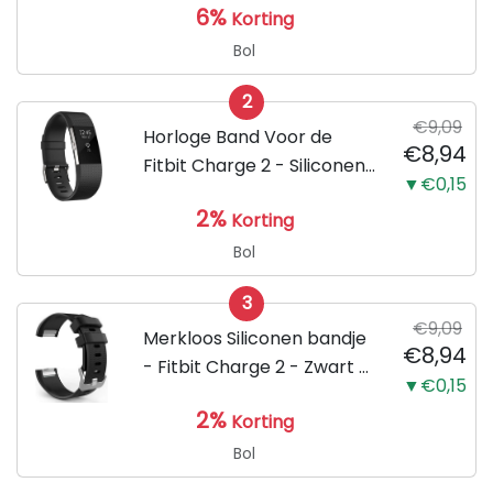
6%
Korting
Bol
2
€9,09
Horloge Band Voor de
€8,94
Fitbit Charge 2 - Siliconen
▼€0,15
Sport Zwart Watchband -
2%
Korting
Armband Large - Geschikt
voor de Activity Tracker /
Bol
Polsband / Strap Band /...
3
€9,09
Merkloos Siliconen bandje
€8,94
- Fitbit Charge 2 - Zwart -
▼€0,15
Small
2%
Korting
Bol