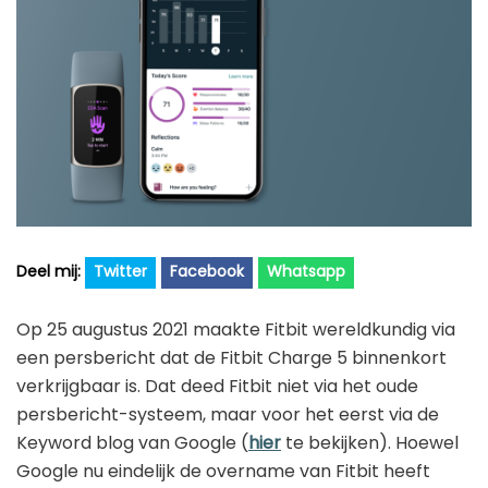
Golfhorloge
Apple
Accessoires
Fitbit
Nieuws
Vergelijk
Garmin
Persbericht
Huawei
Training
Polar
Contact
Samsung
Suunto
Twitter
Facebook
Whatsapp
Wahoo
Op 25 augustus 2021 maakte Fitbit wereldkundig via
Withings
een persbericht dat de Fitbit Charge 5 binnenkort
Xiaomi
verkrijgbaar is. Dat deed Fitbit niet via het oude
persbericht-systeem, maar voor het eerst via de
Keyword blog van Google (
hier
te bekijken). Hoewel
Google nu eindelijk de overname van Fitbit heeft