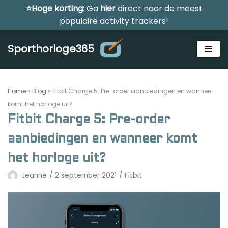
⭐Hoge korting:
Ga
hier
direct naar de meest
Meteen
populaire activity trackers!
naar
de
Sporthorloge365
inhoud
Home
»
Blog
»
Fitbit Charge 5: Pre-order aanbiedingen en wanneer
komt het horloge uit?
Fitbit Charge 5: Pre-order
Alle sporthorloges
aanbiedingen en wanneer komt
Activity tracker
het horloge uit?
Smartwatches
Jeanne
2 september 2021
Fitbit
Reviews
Horloge voor kinderen
Gezondheidshorloge
Amazfit