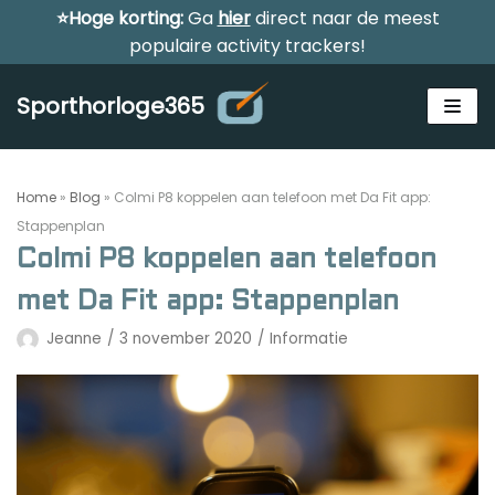
⭐Hoge korting:
Ga
hier
direct naar de meest
Meteen
populaire activity trackers!
naar
de
Sporthorloge365
inhoud
Home
»
Blog
»
Colmi P8 koppelen aan telefoon met Da Fit app:
Stappenplan
Colmi P8 koppelen aan telefoon
Alle sporthorloges
met Da Fit app: Stappenplan
Activity tracker
Jeanne
3 november 2020
Informatie
Smartwatches
Reviews
Horloge voor kinderen
Gezondheidshorloge
Amazfit