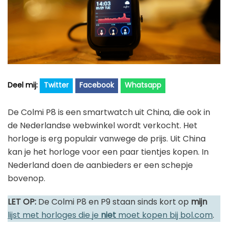
Golfhorloge
Apple
Accessoires
Fitbit
Nieuws
Vergelijk
Garmin
Persbericht
Huawei
Training
Polar
Twitter
Facebook
Whatsapp
Contact
Samsung
De Colmi P8 is een smartwatch uit China, die ook in
Suunto
de Nederlandse webwinkel wordt verkocht. Het
horloge is erg populair vanwege de prijs. Uit China
Wahoo
kan je het horloge voor een paar tientjes kopen. In
Withings
Nederland doen de aanbieders er een schepje
Xiaomi
bovenop.
LET OP:
De Colmi P8 en P9 staan sinds kort op
mijn
lijst met horloges die je
niet
moet kopen bij bol.com
.