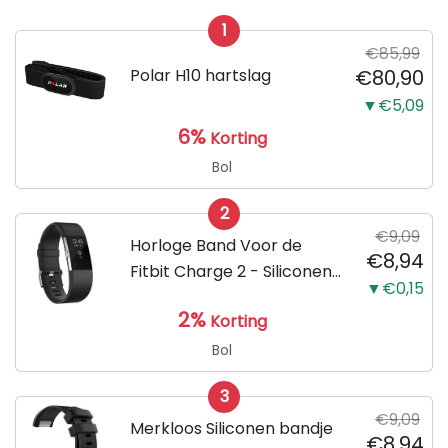
1
€85,99
Polar H10 hartslag
€80,90
▼€5,09
6%
Korting
Bol
2
€9,09
Horloge Band Voor de
€8,94
Fitbit Charge 2 - Siliconen
▼€0,15
Sport Zwart Watchband -
2%
Korting
Armband Large - Geschikt
voor de Activity Tracker /
Bol
Polsband / Strap Band /...
3
€9,09
Merkloos Siliconen bandje
€8,94