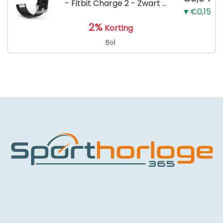
- Fitbit Charge 2 - Zwart -
▼€0,15
Small
2%
Korting
Bol