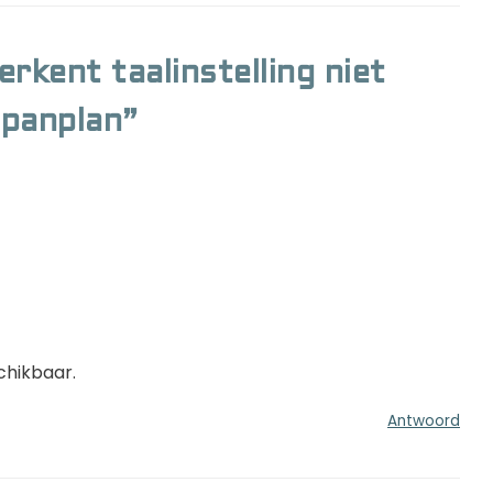
rkent taalinstelling niet
ppanplan”
chikbaar.
Antwoord