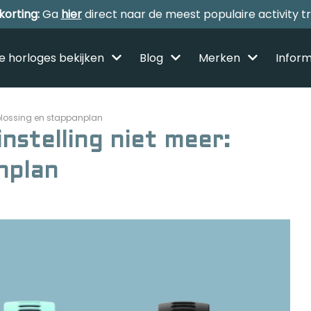
korting:
Ga
hier
direct naar de meest populaire activity t
le horloges bekijken
Blog
Merken
Inform
Oplossing en stappanplan
nstelling niet meer:
nplan
Alle sporthorloges
Activity tracker
Smartwatches
Reviews
Horloge voor kinderen
Gezondheidshorloge
Amazfit