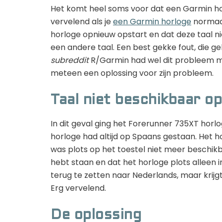
Het komt heel soms voor dat een Garmin hor
vervelend als je
een Garmin horloge
normaal
horloge opnieuw opstart en dat deze taal ni
een andere taal. Een best gekke fout, die ge
subreddit
R/Garmin had wel dit probleem m
meteen een oplossing voor zijn probleem.
Taal niet beschikbaar o
In dit geval ging het Forerunner 735XT horl
horloge had altijd op Spaans gestaan. Het h
was plots op het toestel niet meer beschikba
hebt staan en dat het horloge plots alleen i
terug te zetten naar Nederlands, maar krijgt
Erg vervelend.
De oplossing