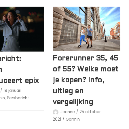
Forerunner 35, 45
richt:
of 55? Welke moet
n
je kopen? Info,
uceert epix
19 januari
uitleg en
min
,
Persbericht
vergelijking
Jeanne
25 oktober
2021
Garmin