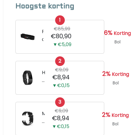
Hoogste korting
1
€85,99
P
6%
Korting
€80,90
o
Bol
▼€5,09
l
a
2
r
€9,09
H
H
2%
Korting
€8,94
1
o
Bol
▼€0,15
0
r
h
l
a
3
o
r
€9,09
g
M
2%
Korting
€8,94
t
e
e
Bol
s
▼€0,15
B
r
l