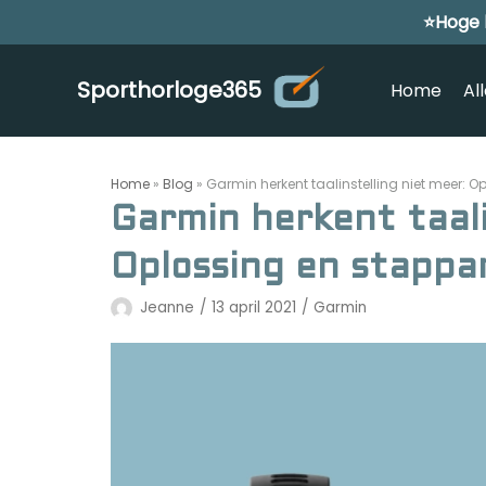
⭐Hoge 
Meteen
naar
de
Sporthorloge365
Home
Al
inhoud
Home
»
Blog
»
Garmin herkent taalinstelling niet meer: 
Garmin herkent taali
Oplossing en stappa
Jeanne
13 april 2021
Garmin