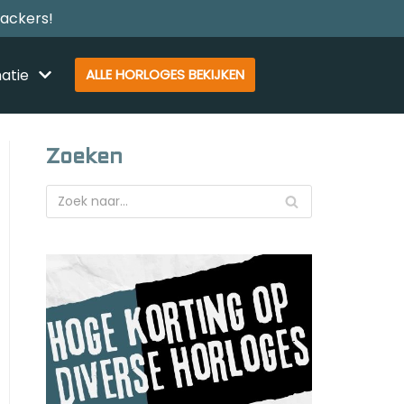
rackers!
atie
ALLE HORLOGES BEKIJKEN
Zoeken