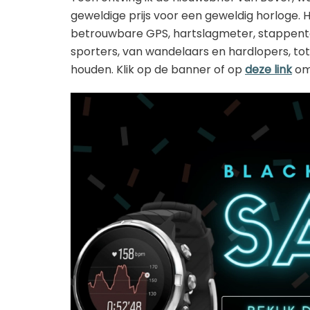
geweldige prijs voor een geweldig horloge. 
betrouwbare GPS, hartslagmeter, stappentel
sporters, van wandelaars en hardlopers, to
houden. Klik op de banner of op
deze link
om 