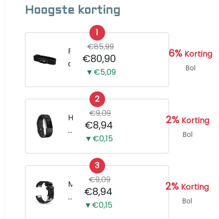
Hoogste korting
1
€85,99
P
6%
Korting
€80,90
o
Bol
▼€5,09
l
a
2
r
€9,09
H
H
2%
Korting
€8,94
1
o
Bol
▼€0,15
0
r
h
l
a
3
o
r
€9,09
g
M
2%
Korting
€8,94
t
e
e
Bol
s
▼€0,15
B
r
l