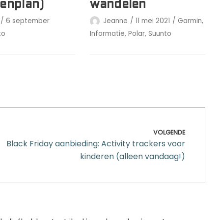
enplan)
wandelen
6 september
Jeanne
11 mei 2021
Garmin
,
to
Informatie
,
Polar
,
Suunto
VOLGENDE
Black Friday aanbieding: Activity trackers voor
kinderen (alleen vandaag!)