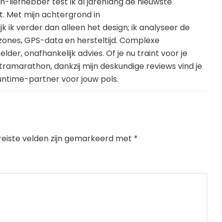
h-liefhebber test ik al jarenlang de nieuwste
t. Met mijn achtergrond in
ik verder dan alleen het design; ik analyseer de
zones, GPS-data en hersteltijd. Complexe
elder, onafhankelijk advies. Of je nu traint voor je
ultramarathon, dankzij mijn deskundige reviews vind je
ntime-partner voor jouw pols.
reiste velden zijn gemarkeerd met
*