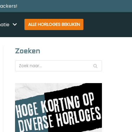
rackers!
atie
ALLE HORLOGES BEKIJKEN
Zoeken