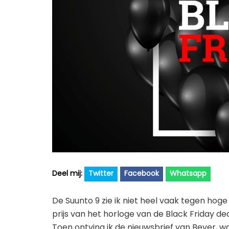
Twitter
Facebook
Whatsapp
De Suunto 9 zie ik niet heel vaak tegen hoge 
prijs van het horloge van de Black Friday de
Toen ontving ik de nieuwsbrief van Bever, 