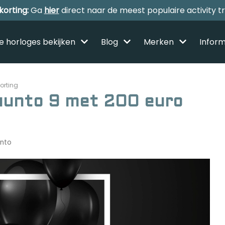
korting:
Ga
hier
direct naar de meest populaire activity t
le horloges bekijken
Blog
Merken
Inform
orting
Suunto 9 met 200 euro
Alle sporthorloges
nto
Activity tracker
Smartwatches
Reviews
Horloge voor kinderen
Gezondheidshorloge
Amazfit