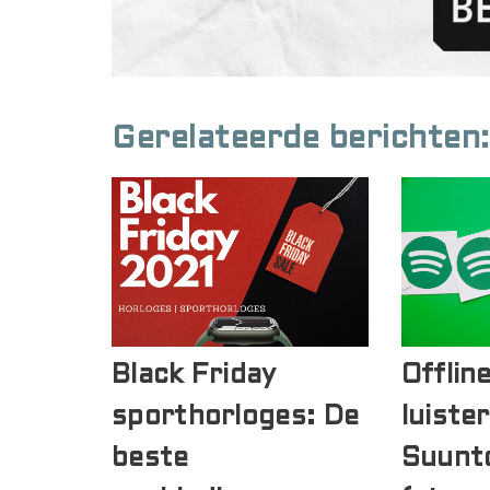
Gerelateerde berichten:
Black Friday
Offlin
sporthorloges: De
luiste
beste
Suunto