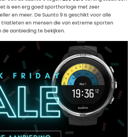
Het is een erg goed sporthorloge met zeer
ler en meer. De Suunto 9 is geschikt voor alle
t triatleten en mensen die van extreme sporten
de aanbieding te bekijken.