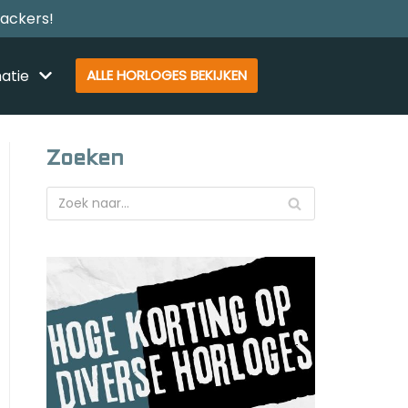
rackers!
atie
ALLE HORLOGES BEKIJKEN
Zoeken