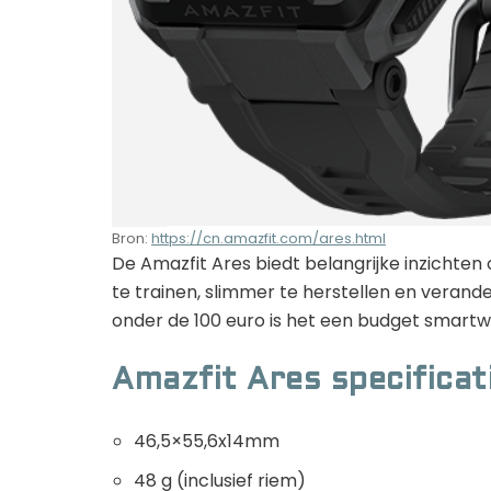
Bron:
https://cn.amazfit.com/ares.html
De Amazfit Ares biedt belangrijke inzichten 
te trainen, slimmer te herstellen en verander
onder de 100 euro is het een budget smartw
Amazfit Ares specificati
46,5×55,6x14mm
48 g (inclusief riem)