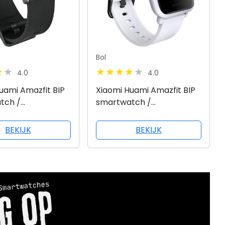
Bol
4.0
4.0
uami Amazfit BIP
Xiaomi Huami Amazfit BIP
tch /
smartwatch /
loge IP68
sporthorloge IP68
ht - Zwart
Waterdicht - Grijs
BEKIJK
BEKIJK