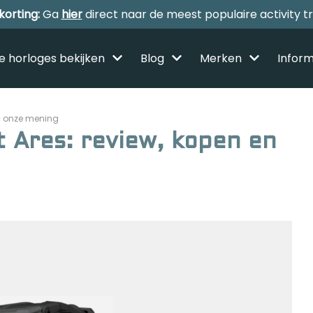
korting:
Ga
hier
direct naar de meest populaire activity t
le horloges bekijken
Blog
Merken
Inform
en onze mening
t Ares: review, kopen en
Alle sporthorloges
Activity tracker
Smartwatches
Reviews
Horloge voor kinderen
Gezondheidshorloge
Amazfit