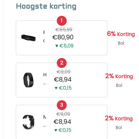
Hoogste korting
1
€85,99
P
6%
Korting
€80,90
o
Bol
▼€5,09
l
a
2
r
€9,09
H
H
2%
Korting
€8,94
1
o
Bol
▼€0,15
0
r
h
l
a
3
o
r
€9,09
g
M
2%
Korting
€8,94
t
e
e
Bol
s
▼€0,15
B
r
l