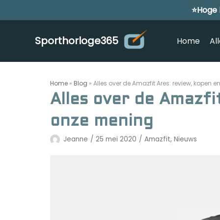
⭐Hoge 
Meteen
naar
de
Sporthorloge365
Home
Al
inhoud
Home
»
Blog
»
Alles over de Amazfit Ares: review, kopen 
Alles over de Amazfi
onze mening
Jeanne
25 mei 2020
Amazfit
,
Nieuws