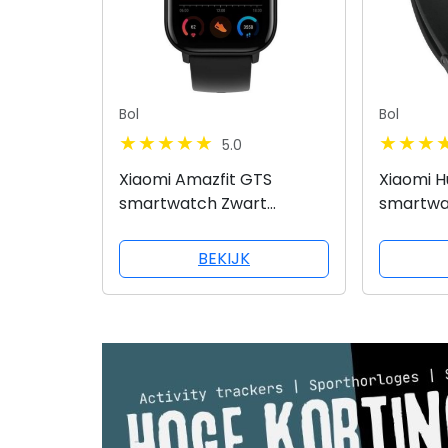
Bol
Bol
5.0
Xiaomi Amazfit GTS
Xiaomi H
smartwatch Zwart
smartwa
AMOLED 4,19 cm (1.65'')
sporthor
Cellulair GPS
Waterdic
BEKIJK