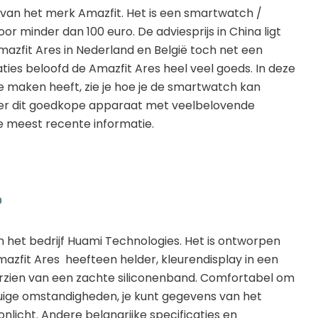
van het merk Amazfit. Het is een smartwatch /
or minder dan 100 euro. De adviesprijs in China ligt
Amazfit Ares in Nederland en België toch net een
caties beloofd de Amazfit Ares heel veel goeds. In deze
te maken heeft, zie je hoe je de smartwatch kan
ver dit goedkope apparaat met veelbelovende
 de meest recente informatie.
?
het bedrijf Huami Technologies. Het is ontworpen
mazfit Ares heefteen helder, kleurendisplay in een
orzien van een zachte siliconenband. Comfortabel om
ige omstandigheden, je kunt gegevens van het
zonlicht. Andere belangrijke specificaties en