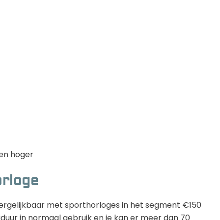
 en hoger
orloge
vergelijkbaar met sporthorloges in het segment €150
jduur in normaal gebruik en je kan er meer dan 70