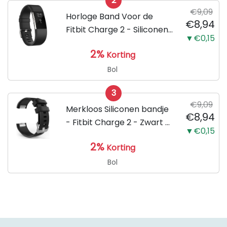
2
€9,09
Horloge Band Voor de
€8,94
Fitbit Charge 2 - Siliconen
▼€0,15
Sport Zwart Watchband -
2%
Korting
Armband Large - Geschikt
voor de Activity Tracker /
Bol
Polsband / Strap Band /...
3
€9,09
Merkloos Siliconen bandje
€8,94
- Fitbit Charge 2 - Zwart -
▼€0,15
Small
2%
Korting
Bol