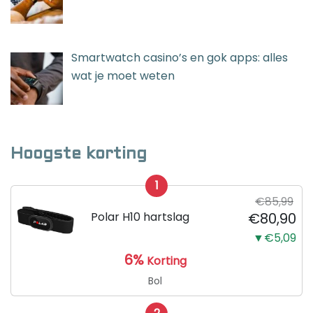
Smartwatch casino’s en gok apps: alles
wat je moet weten
Hoogste korting
1
€85,99
Polar H10 hartslag
€80,90
▼€5,09
6%
Korting
Bol