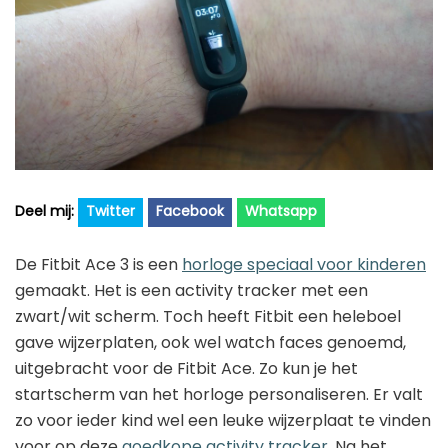
Golfhorloge
Apple
Accessoires
Fitbit
Nieuws
Vergelijk
Garmin
Persbericht
Huawei
Training
Polar
Contact
Samsung
Twitter
Facebook
Whatsapp
Suunto
De Fitbit Ace 3 is een
horloge speciaal voor kinderen
Wahoo
gemaakt. Het is een activity tracker met een
Withings
zwart/wit scherm. Toch heeft Fitbit een heleboel
gave wijzerplaten, ook wel watch faces genoemd,
Xiaomi
uitgebracht voor de Fitbit Ace. Zo kun je het
startscherm van het horloge personaliseren. Er valt
zo voor ieder kind wel een leuke wijzerplaat te vinden
voor op deze
goedkope activity tracker
. Na het