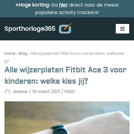
⭐Hoge korting:
Ga
hier
direct naar de meest
Meteen
populaire activity trackers!
naar
de
Sporthorloge365
inhoud
Home
»
Blog
»
Alle wijzerplaten Fitbit Ace 3 voor kinderen: welke kies
jij?
Alle wijzerplaten Fitbit Ace 3 voor
Alle sporthorloges
kinderen: welke kies jij?
Activity tracker
Jeanne
19 maart 2021
Fitbit
Smartwatches
Reviews
Horloge voor kinderen
Gezondheidshorloge
Amazfit