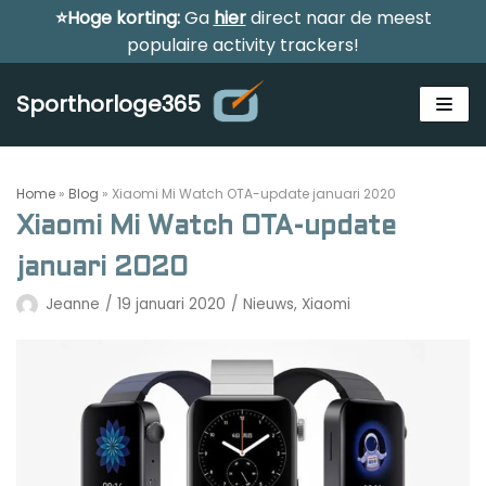
⭐Hoge korting:
Ga
hier
direct naar de meest
Meteen
populaire activity trackers!
naar
de
Sporthorloge365
inhoud
Home
»
Blog
»
Xiaomi Mi Watch OTA-update januari 2020
Xiaomi Mi Watch OTA-update
januari 2020
Alle sporthorloges
Jeanne
19 januari 2020
Nieuws
,
Xiaomi
Activity tracker
Smartwatches
Reviews
Horloge voor kinderen
Gezondheidshorloge
Amazfit