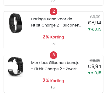
Bol
2
€9,09
Horloge Band Voor de
€8,94
Fitbit Charge 2 - Siliconen
▼€0,15
Sport Zwart Watchband -
2%
Korting
Armband Large - Geschikt
voor de Activity Tracker /
Bol
Polsband / Strap Band /...
3
€9,09
Merkloos Siliconen bandje
€8,94
- Fitbit Charge 2 - Zwart -
▼€0,15
Small
2%
Korting
Bol