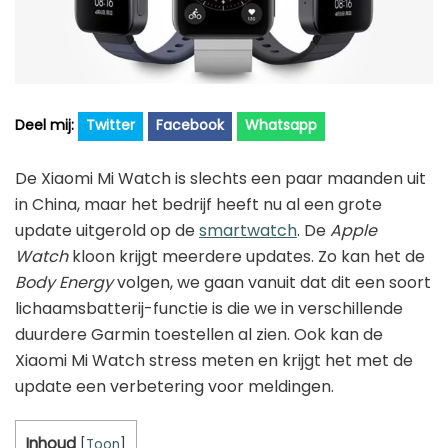
Golfhorloge
Apple
Accessoires
Fitbit
Nieuws
Vergelijk
Garmin
Persbericht
Twitter
Facebook
Whatsapp
Huawei
Training
Polar
Contact
De Xiaomi Mi Watch is slechts een paar maanden uit
Samsung
in China, maar het bedrijf heeft nu al een grote
update uitgerold op de
smartwatch
. De
Apple
Suunto
Watch
kloon krijgt meerdere updates. Zo kan het de
Wahoo
Body Energy
volgen, we gaan vanuit dat dit een soort
lichaamsbatterij-functie is die we in verschillende
Withings
duurdere Garmin toestellen al zien. Ook kan de
Xiaomi
Xiaomi Mi Watch stress meten en krijgt het met de
update een verbetering voor meldingen.
Inhoud
[
Toon
]