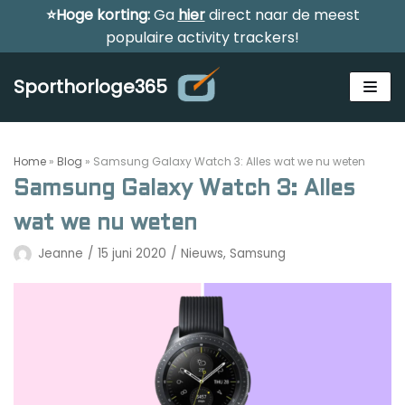
⭐Hoge korting:
Ga
hier
direct naar de meest
Meteen
populaire activity trackers!
naar
de
Sporthorloge365
inhoud
Home
»
Blog
»
Samsung Galaxy Watch 3: Alles wat we nu weten
Samsung Galaxy Watch 3: Alles
wat we nu weten
Alle sporthorloges
Jeanne
15 juni 2020
Nieuws
,
Samsung
Activity tracker
Smartwatches
Reviews
Horloge voor kinderen
Gezondheidshorloge
Amazfit