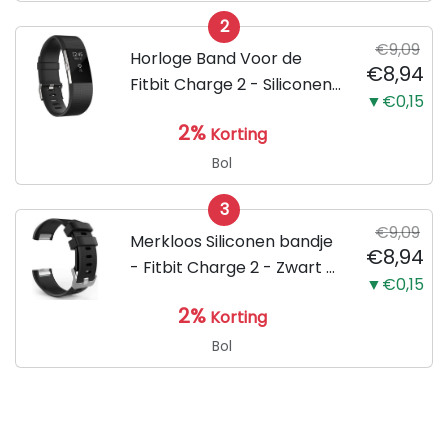
2
€9,09
Horloge Band Voor de
€8,94
Fitbit Charge 2 - Siliconen
▼€0,15
Sport Zwart Watchband -
2%
Korting
Armband Large - Geschikt
voor de Activity Tracker /
Bol
Polsband / Strap Band /...
3
€9,09
Merkloos Siliconen bandje
€8,94
- Fitbit Charge 2 - Zwart -
▼€0,15
Small
2%
Korting
Bol