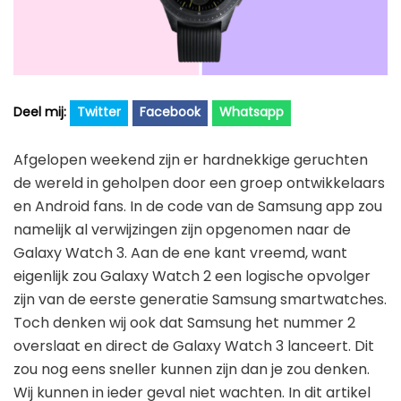
Golfhorloge
Apple
Accessoires
Fitbit
Nieuws
Vergelijk
Garmin
Persbericht
Twitter
Facebook
Whatsapp
Huawei
Training
Polar
Contact
Afgelopen weekend zijn er hardnekkige geruchten
Samsung
de wereld in geholpen door een groep ontwikkelaars
en Android fans. In de code van de Samsung app zou
Suunto
namelijk al verwijzingen zijn opgenomen naar de
Wahoo
Galaxy Watch 3. Aan de ene kant vreemd, want
eigenlijk zou Galaxy Watch 2 een logische opvolger
Withings
zijn van de eerste generatie Samsung smartwatches.
Xiaomi
Toch denken wij ook dat Samsung het nummer 2
overslaat en direct de Galaxy Watch 3 lanceert. Dit
zou nog eens sneller kunnen zijn dan je zou denken.
Wij kunnen in ieder geval niet wachten. In dit artikel