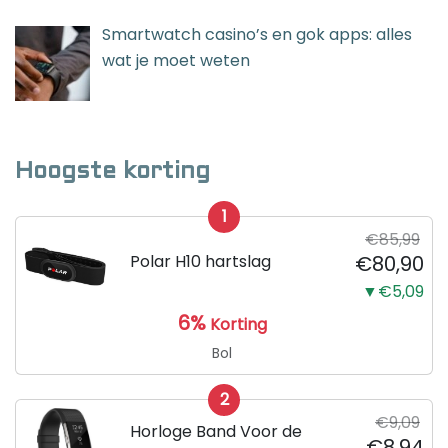
Smartwatch casino’s en gok apps: alles
wat je moet weten
Hoogste korting
1
€85,99
Polar H10 hartslag
€80,90
▼€5,09
6%
Korting
Bol
2
€9,09
Horloge Band Voor de
€8,94