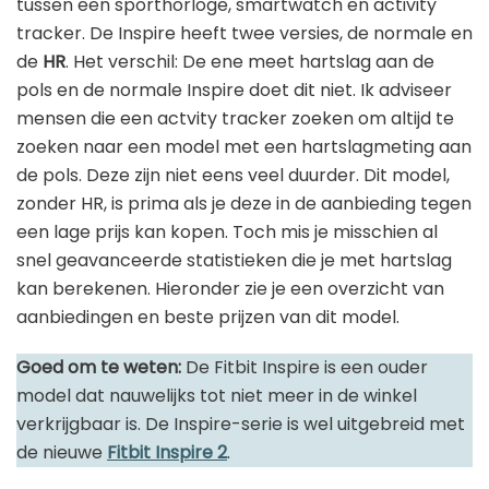
tussen een sporthorloge, smartwatch en activity
Golfhorloge
Apple
tracker. De Inspire heeft twee versies, de normale en
Accessoires
Fitbit
de
HR
. Het verschil: De ene meet hartslag aan de
Nieuws
Vergelijk
pols en de normale Inspire doet dit niet. Ik adviseer
Garmin
Persbericht
mensen die een actvity tracker zoeken om altijd te
Huawei
Training
zoeken naar een model met een hartslagmeting aan
de pols. Deze zijn niet eens veel duurder. Dit model,
Polar
Contact
zonder HR, is prima als je deze in de aanbieding tegen
Samsung
een lage prijs kan kopen. Toch mis je misschien al
snel geavanceerde statistieken die je met hartslag
Suunto
kan berekenen. Hieronder zie je een overzicht van
Wahoo
aanbiedingen en beste prijzen van dit model.
Withings
Goed om te weten:
De Fitbit Inspire is een ouder
Xiaomi
model dat nauwelijks tot niet meer in de winkel
verkrijgbaar is. De Inspire-serie is wel uitgebreid met
de nieuwe
Fitbit Inspire 2
.