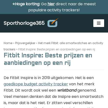
⭐Hoge korting:
Ga
hier
direct naar de meest
Meteen
populaire activity trackers!
naar
de
Sporthorloge365
inhoud
Home
»
Prijsvergelijker
»
Het merk Fitbit: alle smartwatches en activity
trackers
»
Fitbit Inspire: Beste prijzen en aanbiedingen op een rij
Fitbit Inspire: Beste prijzen en
aanbiedingen op een rij
Alle sporthorloges
Activity tracker
De Fitbit Inspire is in 2019 uitgekomen. Het is een
Smartwatches
goedkope budget activity tracker
van het merk
Reviews
Fitbit. Dit wordt ook wel een
wristband
genoemd.
Horloge voor kinderen
Veel mensen denken dat de Insipre een smartwatch
Gezondheidshorloge
is, maar dat is het niet. Er zitten veel verschillen
Amazfit