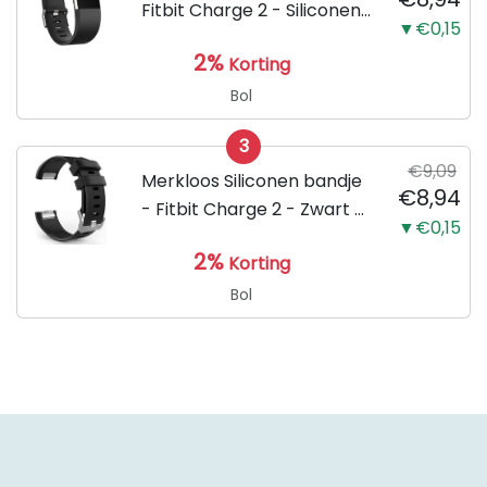
Fitbit Charge 2 - Siliconen
▼€0,15
Sport Zwart Watchband -
2%
Korting
Armband Large - Geschikt
voor de Activity Tracker /
Bol
Polsband / Strap Band /...
3
€9,09
Merkloos Siliconen bandje
€8,94
- Fitbit Charge 2 - Zwart -
▼€0,15
Small
2%
Korting
Bol