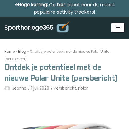
⭐Hoge korting:
Ga
hier
direct naar de meest
Meteen
populaire activity trackers!
naar
de
Sporthorloge365
inhoud
Home
»
Blog
»
Ontdek je potentieel met de nieuwe Polar Unite
(persbericht)
Ontdek je potentieel met de
Alle sporthorloges
nieuwe Polar Unite (persbericht)
Activity tracker
Jeanne
1 juli 2020
Persbericht
,
Polar
Smartwatches
Reviews
Horloge voor kinderen
Gezondheidshorloge
Amazfit