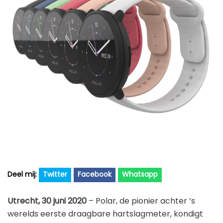
Golfhorloge
Apple
Accessoires
Fitbit
Nieuws
Vergelijk
Garmin
Persbericht
Huawei
Training
Polar
Contact
Samsung
Suunto
Wahoo
Withings
Xiaomi
Twitter
Facebook
Whatsapp
Utrecht, 30 juni 2020
– Polar, de pionier achter ’s
werelds eerste draagbare hartslagmeter, kondigt