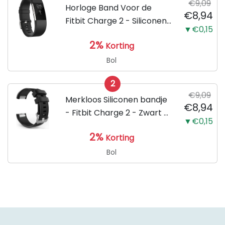
€9,09
Horloge Band Voor de
€8,94
Fitbit Charge 2 - Siliconen
▼€0,15
Sport Zwart Watchband -
2%
Korting
Armband Large - Geschikt
voor de Activity Tracker /
Bol
Polsband / Strap Band /...
2
€9,09
Merkloos Siliconen bandje
€8,94
- Fitbit Charge 2 - Zwart -
▼€0,15
Small
2%
Korting
Bol