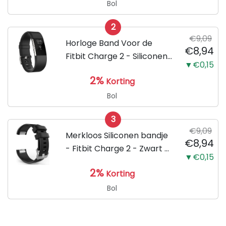
Bol
2
€9,09
Horloge Band Voor de
€8,94
Fitbit Charge 2 - Siliconen
▼€0,15
Sport Zwart Watchband -
2%
Korting
Armband Large - Geschikt
voor de Activity Tracker /
Bol
Polsband / Strap Band /...
3
€9,09
Merkloos Siliconen bandje
€8,94
- Fitbit Charge 2 - Zwart -
▼€0,15
Small
2%
Korting
Bol