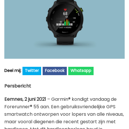
Golfhorloge
Apple
Accessoires
Fitbit
Nieuws
Vergelijk
Garmin
Persbericht
Huawei
Training
Polar
Contact
Samsung
Suunto
Twitter
Facebook
Whatsapp
Wahoo
Persbericht
Withings
Eemnes, 2 juni 2021
– Garmin® kondigt vandaag de
Xiaomi
Forerunner® 55 aan. Een gebruiksvriendelijke GPS
smartwatch ontworpen voor lopers van alle niveaus,
maar vooral diegenen die recent gestart zijn met