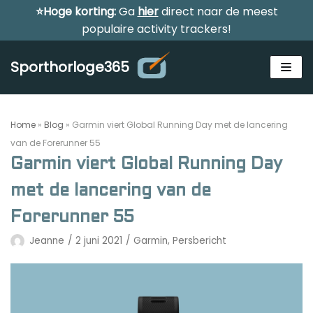
⭐Hoge korting:
Ga
hier
direct naar de meest
Meteen
populaire activity trackers!
naar
de
Sporthorloge365
inhoud
Home
»
Blog
»
Garmin viert Global Running Day met de lancering
van de Forerunner 55
Garmin viert Global Running Day
Alle sporthorloges
met de lancering van de
Activity tracker
Forerunner 55
Smartwatches
Jeanne
2 juni 2021
Garmin
,
Persbericht
Reviews
Horloge voor kinderen
Gezondheidshorloge
Amazfit