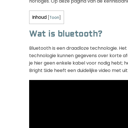
horloges. Op deze pagina van de kennisbank
Inhoud
[
Toon
]
Wat is bluetooth?
Bluetooth is een draadloze technologie. Het
technologie kunnen gegevens over korte afs
je hier geen enkele kabel voor nodig hebt; 
Bright Side heeft een duidelijke video met ui