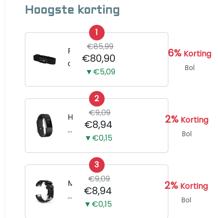
Hoogste korting
1
€85,99
P
6%
Korting
€80,90
o
Bol
▼€5,09
l
a
2
r
€9,09
H
H
2%
Korting
€8,94
1
o
Bol
▼€0,15
0
r
h
l
a
3
o
r
€9,09
g
M
2%
Korting
€8,94
t
e
e
Bol
s
▼€0,15
B
r
l