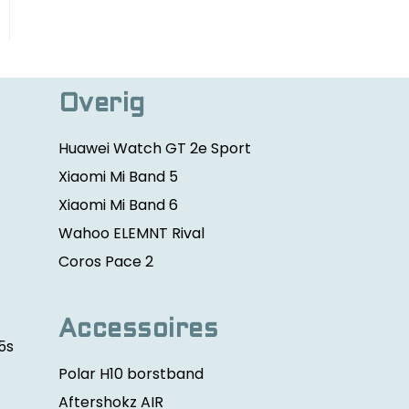
a
w
r
a
t
r
W
t
Overig
a
-
t
S
Huawei Watch GT 2e Sport
c
m
Xiaomi Mi Band 5
h
a
b
Xiaomi Mi Band 6
ll
a
Wahoo ELEMNT Rival
n
Coros Pace 2
d
-
A
Accessoires
r
5s
m
Polar H10 borstband
b
Aftershokz AIR