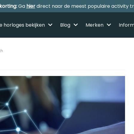
korting:
Ga
hier
direct naar de meest populaire activity t
le horloges bekijken
Blog
Merken
Inform
th
Alle sporthorloges
Activity tracker
Smartwatches
Reviews
Horloge voor kinderen
Gezondheidshorloge
Amazfit