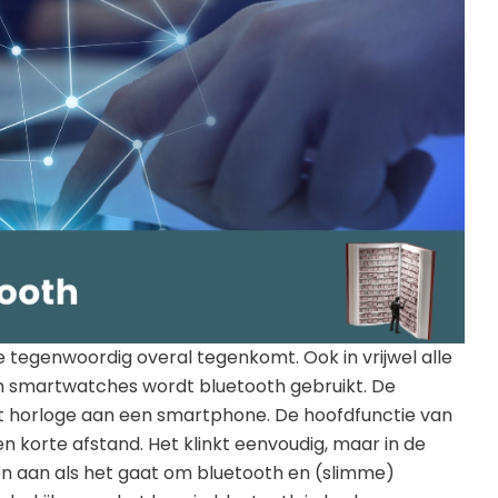
Golfhorloge
Apple
Accessoires
Fitbit
Nieuws
Vergelijk
Garmin
Persbericht
Huawei
Training
Polar
Contact
Samsung
Suunto
Wahoo
Withings
e tegenwoordig overal tegenkomt. Ook in vrijwel alle
 smartwatches wordt bluetooth gebruikt. De
Xiaomi
het horloge aan een smartphone. De hoofdfunctie van
n korte afstand. Het klinkt eenvoudig, maar in de
n aan als het gaat om bluetooth en (slimme)