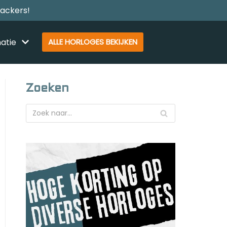
rackers!
atie
ALLE HORLOGES BEKIJKEN
Zoeken