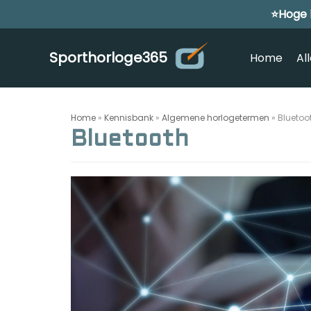
⭐Hoge 
Meteen
naar
de
Sporthorloge365
Home
Al
inhoud
Home
»
Kennisbank
»
Algemene horlogetermen
»
Bluetoo
Bluetooth