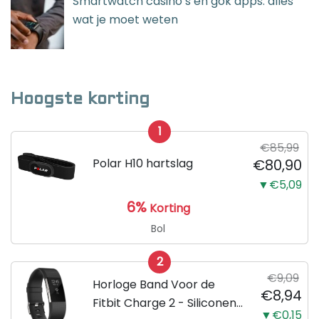
Smartwatch casino’s en gok apps: alles
wat je moet weten
Hoogste korting
1
€85,99
Polar H10 hartslag
€80,90
▼€5,09
6%
Korting
Bol
2
€9,09
Horloge Band Voor de
€8,94
Fitbit Charge 2 - Siliconen
▼€0,15