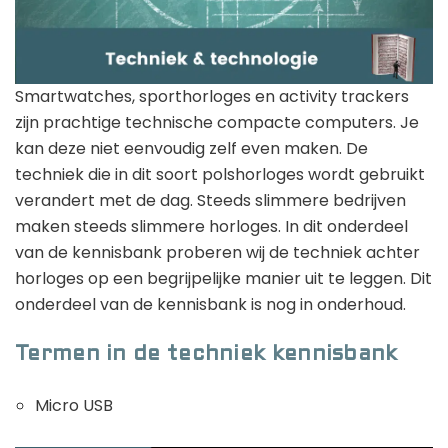
Golfhorloge
Apple
Accessoires
Fitbit
Nieuws
Vergelijk
Garmin
Persbericht
Smartwatches, sporthorloges en activity trackers
zijn prachtige technische compacte computers. Je
Huawei
Training
kan deze niet eenvoudig zelf even maken. De
Polar
Contact
techniek die in dit soort polshorloges wordt gebruikt
verandert met de dag. Steeds slimmere bedrijven
Samsung
maken steeds slimmere horloges. In dit onderdeel
Suunto
van de kennisbank proberen wij de techniek achter
Wahoo
horloges op een begrijpelijke manier uit te leggen. Dit
onderdeel van de kennisbank is nog in onderhoud.
Withings
Xiaomi
Termen in de techniek kennisbank
Micro USB