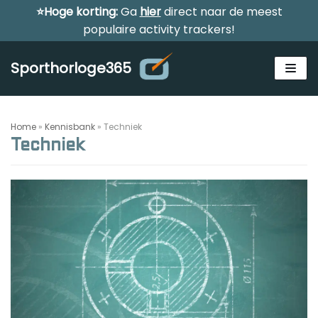
⭐Hoge korting:
Ga
hier
direct naar de meest
Meteen
populaire activity trackers!
naar
de
Sporthorloge365
inhoud
Home
»
Kennisbank
»
Techniek
Techniek
Alle sporthorloges
Activity tracker
Smartwatches
Reviews
Horloge voor kinderen
Gezondheidshorloge
Amazfit