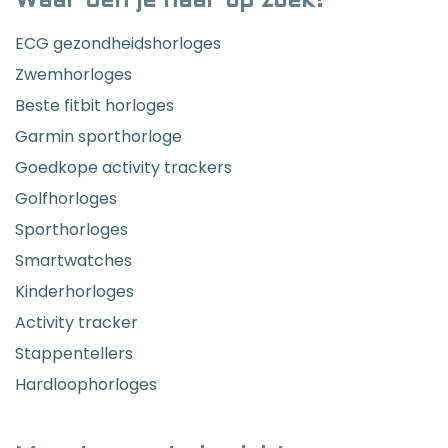
Waar ben je naar op zoek?
ECG gezondheidshorloges
Zwemhorloges
Beste fitbit horloges
Garmin sporthorloge
Goedkope activity trackers
Golfhorloges
Sporthorloges
Smartwatches
Kinderhorloges
Activity tracker
Stappentellers
Hardloophorloges