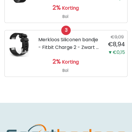
Sport Zwart Watchband -
2%
Korting
Armband Large - Geschikt
voor de Activity Tracker /
Bol
Polsband / Strap Band /...
3
€9,09
Merkloos Siliconen bandje
€8,94
- Fitbit Charge 2 - Zwart -
▼€0,15
Small
2%
Korting
Bol