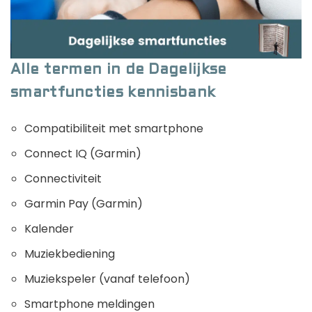
Golfhorloge
Apple
Accessoires
Fitbit
Nieuws
Vergelijk
Garmin
Persbericht
Alle termen in de Dagelijkse
Huawei
Training
smartfuncties kennisbank
Polar
Contact
Compatibiliteit met smartphone
Samsung
Connect IQ (Garmin)
Suunto
Connectiviteit
Wahoo
Garmin Pay (Garmin)
Withings
Kalender
Xiaomi
Muziekbediening
Muziekspeler (vanaf telefoon)
Smartphone meldingen