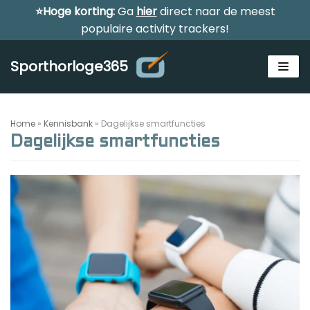
⭐Hoge korting:
Ga
hier
direct naar de meest
Meteen
populaire activity trackers!
naar
de
Sporthorloge365
inhoud
Home
»
Kennisbank
»
Dagelijkse smartfuncties
Dagelijkse smartfuncties
Alle sporthorloges
Activity tracker
Smartwatches
Reviews
Horloge voor kinderen
Gezondheidshorloge
Amazfit