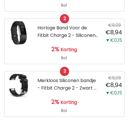
Bol
2
€9,09
Horloge Band Voor de
€8,94
Fitbit Charge 2 - Siliconen
▼€0,15
Sport Zwart Watchband -
2%
Korting
Armband Large - Geschikt
voor de Activity Tracker /
Bol
Polsband / Strap Band /...
3
€9,09
Merkloos Siliconen bandje
€8,94
- Fitbit Charge 2 - Zwart -
▼€0,15
Small
2%
Korting
Bol