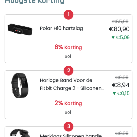
Hoogste korting
1
€85,99
Polar H10 hartslag
€80,90
▼€5,09
6%
Korting
Bol
2
€9,09
Horloge Band Voor de
€8,94
Fitbit Charge 2 - Siliconen
▼€0,15
Sport Zwart Watchband -
2%
Korting
Armband Large - Geschikt
voor de Activity Tracker /
Bol
Polsband / Strap Band /...
3
€9,09
Merkloos Siliconen bandje