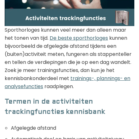
Golfhorloge
Apple
Accessoires
Fitbit
Nieuws
Vergelijk
Garmin
Persbericht
Sporthorloges kunnen veel meer dan alleen maar
het tonen van tijd.
De beste sporthorloges
kunnen
Huawei
Training
bijvoorbeeld de afgelegde afstand tijdens een
Polar
Contact
(buiten)activiteit meten, fungeren als stappenteller
en tellen de verdiepingen die je op een dag wandelt.
Samsung
Zoek je meer trainingsfuncties, dan kun je het
Suunto
kennisbankonderdeel met
trainings-, plannings- en
Wahoo
analysefuncties
raadplegen.
Withings
Termen in de activiteiten
Xiaomi
trackingfuncties kennisbank
Afgelegde afstand