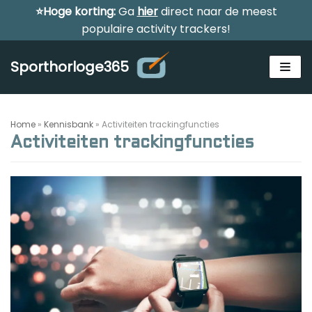
⭐Hoge korting:
Ga
hier
direct naar de meest
Meteen
populaire activity trackers!
naar
de
Sporthorloge365
inhoud
Home
»
Kennisbank
»
Activiteiten trackingfuncties
Activiteiten trackingfuncties
Alle sporthorloges
Activity tracker
Smartwatches
Reviews
Horloge voor kinderen
Gezondheidshorloge
Amazfit